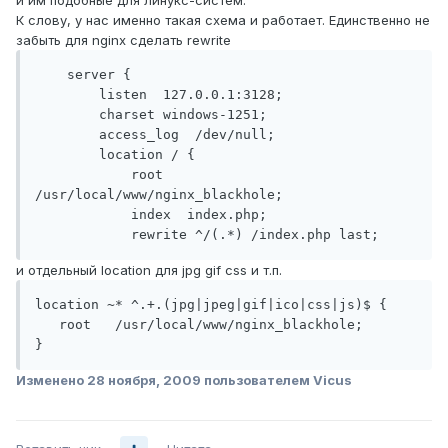
и им подобные для линукс-систем.
К слову, у нас именно такая схема и работает. Единственно не
забыть для nginx сделать rewrite
    server {

        listen  127.0.0.1:3128;

        charset windows-1251;

        access_log  /dev/null;

        location / {

            root   
/usr/local/www/nginx_blackhole;

            index  index.php;

            rewrite ^/(.*) /index.php last;
и отдельный location для jpg gif css и т.п.
location ~* ^.+.(jpg|jpeg|gif|ico|css|js)$ {

   root   /usr/local/www/nginx_blackhole;

}
Изменено
28 ноября, 2009
пользователем Vicus