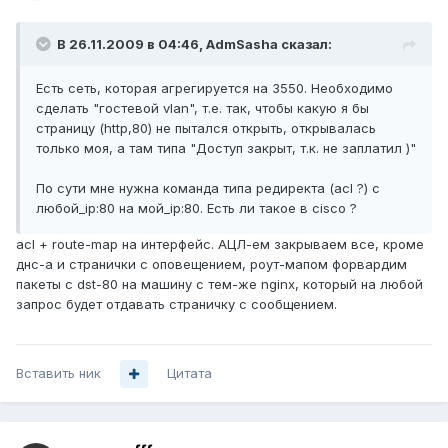
В 26.11.2009 в 04:46, AdmSasha сказал:
Есть сеть, которая агрегируется на 3550. Необходимо
сделать "гостевой vlan", т.е. так, чтобы какую я бы
страницу (http,80) не пытался открыть, открывалась
только моя, а там типа "Доступ закрыт, т.к. не заплатил )"
По сути мне нужна команда типа редиректа (acl ?) с
любой_ip:80 на мой_ip:80. Есть ли такое в cisco ?
acl + route-map на интерфейс. АЦЛ-ем закрываем все, кроме
днс-а и странички с оповещением, роут-мапом форвардим
пакеты с dst-80 на машину с тем-же nginx, который на любой
запрос будет отдавать страничку с сообщением.
Вставить ник
Цитата