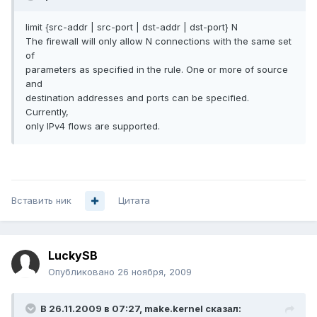
limit {src-addr | src-port | dst-addr | dst-port} N
The firewall will only allow N connections with the same set
of
parameters as specified in the rule. One or more of source
and
destination addresses and ports can be specified.
Currently,
only IPv4 flows are supported.
Вставить ник
Цитата
LuckySB
Опубликовано
26 ноября, 2009
В 26.11.2009 в 07:27, make.kernel сказал: