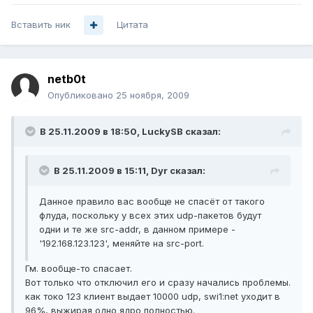
Вставить ник
Цитата
netb0t
Опубликовано
25 ноября, 2009
В 25.11.2009 в 18:50, LuckySB сказал:
В 25.11.2009 в 15:11, Dyr сказал:
Данное правило вас вообще не спасёт от такого
флуда, поскольку у всех этих udp-пакетов будут
одни и те же src-addr, в данном примере -
'192.168.123.123', меняйте на src-port.
Гм. вообще-то спасает.
Вот только что отключил его и сразу начались проблемы.
как токо 123 клиент выдает 10000 udp, swi1:net уходит в
96%, выжирая одно ядро полностью.