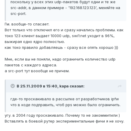
поскольку у всех этих udp-пакетов будут одни и те же
src-addr, в данном примере - '192.168.123.123', меняйте на
src-port.
Гм. вообще-то спасает.
Вот только что отключил его и сразу начались проблемы. как
токо 123 клиент выдает 10000 udp, swi1:net уходит в 96%,
выжирая одно ядро полностью.
как токо правило добавляешь - сразу все опять хорошо )))
Мне, если вы не поняли, надо ограничить количество udp
пакетов с каждого адреса.
а src-port тут воообще не причем.
В 25.11.2009 в 15:40, kapa сказал:
где-то проскакивало в рассылке от разработчиков ipfw
что в коде подправить, чтоб pps можно было ограничить.
угу. в 2004 году проскакивало. Почему то не закоммитили )
Вставлять в боевой рутер экспериментальные фичи я не хочу.