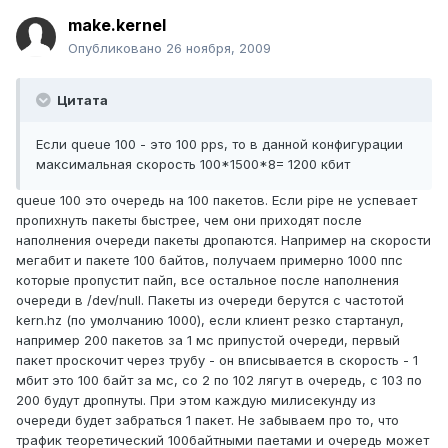
make.kernel
Опубликовано
26 ноября, 2009
Цитата
Если queue 100 - это 100 pps, то в данной конфигурации
максимальная скорость 100*1500*8= 1200 кбит
queue 100 это очередь на 100 пакетов. Если pipe не успевает
пропихнуть пакеты быстрее, чем они приходят после
наполнения очереди пакеты дропаются. Например на скорости
мегабит и пакете 100 байтов, получаем примерно 1000 ппс
которые пропустит пайп, все остальное после наполнения
очереди в /dev/null. Пакеты из очереди берутся с частотой
kern.hz (по умолчанию 1000), если клиент резко стартанул,
например 200 пакетов за 1 мс припустой очереди, первый
пакет проскочит через трубу - он вписывается в скорость - 1
мбит это 100 байт за мс, со 2 по 102 лягут в очередь, с 103 по
200 будут дропнуты. При этом каждую милисекунду из
очереди будет забраться 1 пакет. Не забываем про то, что
трафик теоретический 100байтными паетами и очередь может