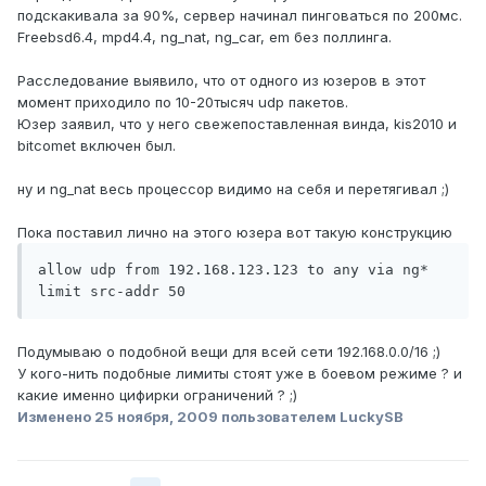
подскакивала за 90%, сервер начинал пинговаться по 200мс.
Freebsd6.4, mpd4.4, ng_nat, ng_car, em без поллинга.
Расследование выявило, что от одного из юзеров в этот
момент приходило по 10-20тысяч udp пакетов.
Юзер заявил, что у него свежепоставленная винда, kis2010 и
bitcomet включен был.
ну и ng_nat весь процессор видимо на себя и перетягивал ;)
Пока поставил лично на этого юзера вот такую конструкцию
allow udp from 192.168.123.123 to any via ng* 
limit src-addr 50
Подумываю о подобной вещи для всей сети 192.168.0.0/16 ;)
У кого-нить подобные лимиты стоят уже в боевом режиме ? и
какие именно цифирки ограничений ? ;)
Изменено
25 ноября, 2009
пользователем LuckySB