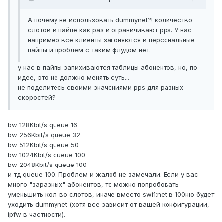
А почему не использовать dummynet?! количество
слотов в пайпе как раз и ограничивают pps. У нас
например все клиенты загоняются в персональные
пайпы и проблем с таким флудом нет.
у нас в пайпы запихиваются таблицы абонентов, но, по
идее, это не должно менять суть...
не поделитесь своими значениями pps для разных
скоростей?
bw 128Kbit/s queue 16
bw 256Kbit/s queue 32
bw 512Kbit/s queue 50
bw 1024Kbit/s queue 100
bw 2048Kbit/s queue 100
и тд queue 100. Проблем и жалоб не замечали. Eсли у вас
много "заразных" абонентов, то можно попробовать
уменьшить кол-во слотов, иначе вместо swi1:net в 100ню будет
уходить dummynet (хотя все зависит от вашей конфигурации,
ipfw в частности).