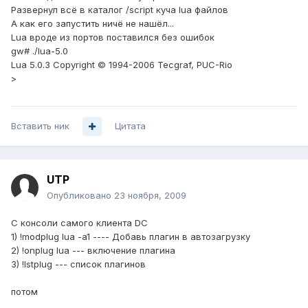
Развернул всё в каталог /script куча lua файлов
А как его запустить ничё не нашёл...
Lua вроде из портов поставился без ошибок
gw# ./lua-5.0
Lua 5.0.3 Copyright © 1994-2006 Tecgraf, PUC-Rio
>
Вставить ник
Цитата
UTP
Опубликовано
23 ноября, 2009
С консоли самого клиента DC
1) !modplug lua -a1 ---- Добавь плагин в автозагрузку
2) !onplug lua --- включение плагина
3) !lstplug --- список плагинов
потом