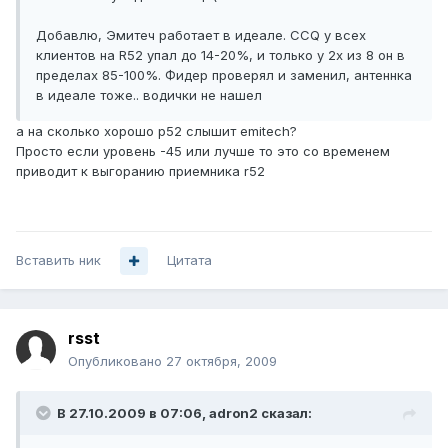
Добавлю, Эмитеч работает в идеале. ССQ у всех
клиентов на R52 упал до 14-20%, и только у 2х из 8 он в
пределах 85-100%. Фидер проверял и заменил, антеннка
в идеале тоже.. водички не нашел
а на сколько хорошо р52 слышит emitech?
Просто если уровень -45 или лучше то это со временем
приводит к выгоранию приемника r52
Вставить ник
Цитата
rsst
Опубликовано
27 октября, 2009
В 27.10.2009 в 07:06, adron2 сказал: