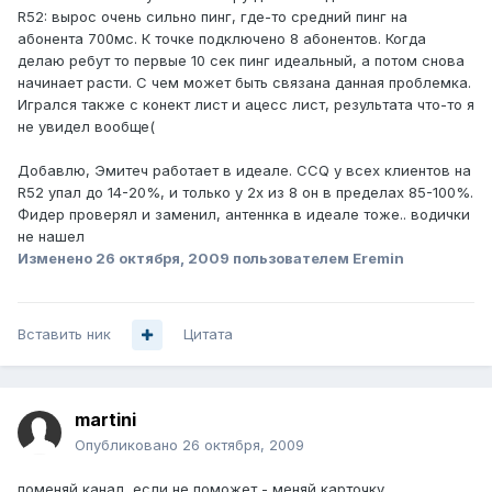
R52: вырос очень сильно пинг, где-то средний пинг на
абонента 700мс. К точке подключено 8 абонентов. Когда
делаю ребут то первые 10 сек пинг идеальный, а потом снова
начинает расти. С чем может быть связана данная проблемка.
Игрался также с конект лист и ацесс лист, результата что-то я
не увидел вообще(
Добавлю, Эмитеч работает в идеале. ССQ у всех клиентов на
R52 упал до 14-20%, и только у 2х из 8 он в пределах 85-100%.
Фидер проверял и заменил, антеннка в идеале тоже.. водички
не нашел
Изменено
26 октября, 2009
пользователем Eremin
Вставить ник
Цитата
martini
Опубликовано
26 октября, 2009
поменяй канал, если не поможет - меняй карточку