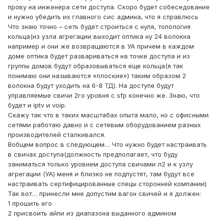
прову на инженера сети доступа. Скоро будет собеседование
и нужно убедить их главного сис админа, что я справлюсь
Что знаю точно – сеть будет строиться с нуля, топология
кольца(из узла агрегации выходит оптика ну 24 волокна
например и они же возвращаются в УА причем в каждом
доме оптика будет развариваться на точке доступа и из
группы домов будут образовываться еще кольца(я так
понимаю они называются «плоские») таким образом 2
волокна будут уходить на 6-8 ТД). На доступе будут
управляемые свичи 2го уровня с sfp конечно же. Знаю, что
будет и iptv и voip.
Скажу так что в таких масштабах опыта мало, но с офисными
сетями работаю давно и с сетевым оборудованием разных
производителей сталкивался.
Вобщем вопрос в следующем… Что нужно будет настраивать
в свичах доступа(должность предполагает, что буду
заниматься только уровнем доступа свичами л2 и к узлу
агрегации (УА) меня и близко не подпустят, там будут все
настраивать сертифицированные спецы сторонней компании)
Так вот… принесли мне допустим вагон свичей и я должен:
1 прошить его
2 присвоить айпи из диапазона выданного админом