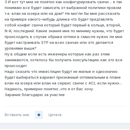
3 И вот тут мне не понятно как конфигурировать свичи… я так
понимаю все будет зависить от выбранной политики провом
т.е. влан на юзера или на дом? Не могли бы мне рассказать
на примере какого-нибудь длинка что будет предтавлять
собой конфиг свича который будет первый в кольце, второй,
N-й, последний. Какие знания мне по миниму нужны, что будет
происходить в случае обрыва оптики в смысле нужно ли мне
будет настраивать STP на всех свичах или это делается
уровнями выше?
Ну в общем если есть инженеры которые как раз этим
занимаются, хотелось бы получить консультацию как это все
происходит.
Надо сказать что инвестиции будут не малые и однозначно
будет выбираться вариант признанный оптимальным в плане
влан на юзера или влан на сервис свичи с ACL если нужно...
Надеюсь, примерно понятно ,что я от Вас хочу
Зарание благодарю за участие
Вставить ник
Цитата