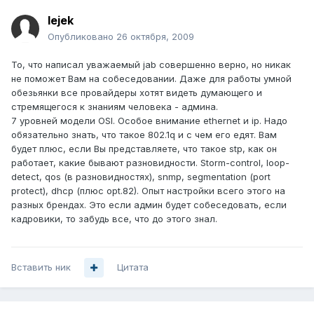
lejek
Опубликовано
26 октября, 2009
То, что написал уважаемый jab совершенно верно, но никак
не поможет Вам на собеседовании. Даже для работы умной
обезьянки все провайдеры хотят видеть думающего и
стремящегося к знаниям человека - админа.
7 уровней модели OSI. Особое внимание ethernet и ip. Надо
обязательно знать, что такое 802.1q и с чем его едят. Вам
будет плюс, если Вы представляете, что такое stp, как он
работает, какие бывают разновидности. Storm-control, loop-
detect, qos (в разновидностях), snmp, segmentation (port
protect), dhcp (плюс opt.82). Опыт настройки всего этого на
разных брендах. Это если админ будет собеседовать, если
кадровики, то забудь все, что до этого знал.
Вставить ник
Цитата