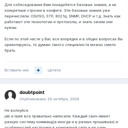
Для собеседования Вам понадобятся базовые знания, а не
конкретные строчки в конфиге. Эти базовые знания уже
перечисляли: OSI/ISO, STP, 802.1q, SNMP, DHCP и т.д. Знать как
работают эти технологии и протоколы, и знать зачем они
нужны.
Если по этой части у Вас все впорядке и в общих вопросах Вы
ориентируесь, то думаю такого специалиста можно смело
брать.
Вставить ник
Цитата
doubtpoint
Опубликовано
26 октября, 2009
Не волнуйся.
jab и lejek все правильно написали. Каждый свич имеет
разную систему комманд(а иногда и в разных прошивках) и
особенностей настроики в конкретной сети и ни один