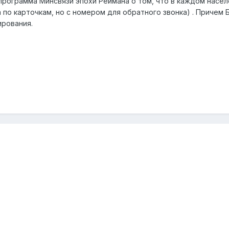
 программа Минсвязи эпохи Реймана о том, что в каждом насе
 по карточкам, но с номером для обратного звонка) . Причем Б
ирования.
)