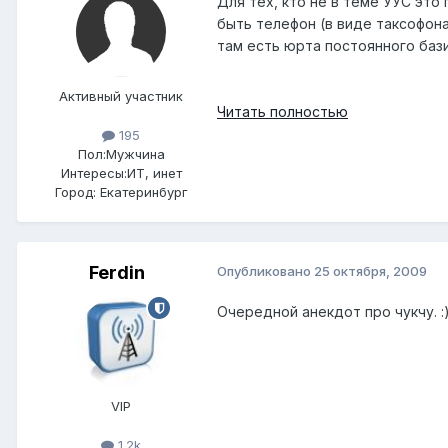
Для тех, кто не в теме УУС это
быть телефон (в виде таксофона
там есть юрта постоянного баз
Активный участник
Читать полностью
195
Пол:
Мужчина
Интересы:
ИТ, инет
Город:
Екатеринбург
Ferdin
Опубликовано
25 октября, 2009
Очередной анекдот про чукчу. :
VIP
1.2k