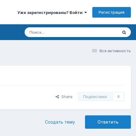
Регистрация
Уже зарегистрированы? Войти
Вся активность
Share
Подписчики
0
Создать тему
Ответить