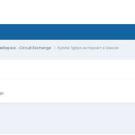
мбиржа - Circuit Exchange
Куплю 1gbps интернет в Омске
ge