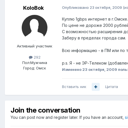
KoloBok
Опубликовано
23 октября, 2009
(и
Куплю 1gbps интернет в г.Омске.
По цене не дороже 2000 рублей
С возможностью расширения до
Заберу в пределах города сам.
Активный участник
Всю информацию - в ПМ или по т
292
Пол:
Мужчина
p.s. Я - не ЭР-Телеком (добавл
Город:
Омск
Изменено
23 октября, 2009
поль
Вставить ник
Цитата
Join the conversation
You can post now and register later. If you have an account,
s