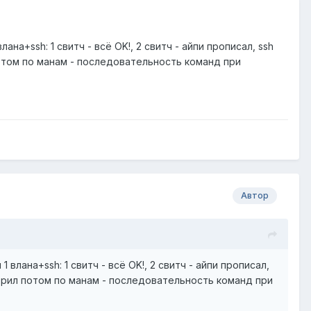
на+ssh: 1 свитч - всё OK!, 2 свитч - айпи прописал, ssh
отом по манам - последовательность команд при
Автор
влана+ssh: 1 свитч - всё OK!, 2 свитч - айпи прописал,
ерил потом по манам - последовательность команд при