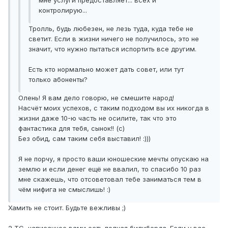
мне услуги предоставляет... всех и
контролирую...
Тролль, будь любезен, не лезь туда, куда тебе не
светит. Если в жизни ничего не получилось, это не
значит, что нужно пытаться испортить все другим.
Есть кто нормально может дать совет, или тут
только абоненты?
Олень! Я вам дело говорю, не смешите народ!
Насчёт моих успехов, с таким подходом вы их никогда в
жизни даже 10-ю часть не осилите, так что это
фантастика для тебя, сынок!! (с)
Без обид, сам таким себя выставил! :)))
Я не порчу, я просто ваши юношеские мечты опускаю на
землю и если денег ещё не ввалил, то спасибо 10 раз
мне скажешь, что отсоветовал тебе заниматься тем в
чём нифига не смыслишь! :)
Хамить не стоит. Будьте вежливы ;)