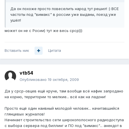
Да он похоже просто повеселить народ тут решил! :) ВСЕ
частоты под "вимакс" в россии уже выданы, поезд уже
ушёл!
может он не с Росии) тут же весь срср)))
Вставить ник
Цитата
vtb54
Опубликовано
19 октября, 2009
Да у срср-овцев ещё круче, там вообще всё нафик запродано
на корню, территории то мелкие... всё как на ладони!
Просто ещё один наивный молодой человек... начитавшийся
глянцевых журналов!
Начинает строительство сети широкополосного радиодоступа
с выбора сервера под биллинг и ПО под "вимакс"... анекдот в