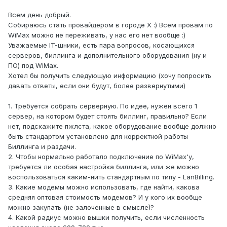
Всем день добрый.
Собираюсь стать провайдером в городе X :) Всем провам по
WiMax можно не переживать, у нас его нет вообще :)
Уважаемые IT-шники, есть пара вопросов, косающихся
серверов, биллинга и дополнительного оборудования (ну и
ПО) под WiMax.
Хотел бы получить следующую информацию (хочу попросить
давать ответы, если они будут, более развернутыми)
1. Требуется собрать серверную. По идее, нужен всего 1
сервер, на котором будет стоять биллинг, правильно? Если
нет, подскажите пжлста, какое оборудование вообще должно
быть стандартом установлено для корректной работы
Биллинга и раздачи.
2. Чтобы нормально работало подключение по WiMax'у,
требуется ли особая настройка биллинга, или же можно
воспользоваться каким-нить стандартным по типу - LanBilling.
3. Какие модемы можно использовать, где найти, какова
средняя оптовая стоимость модемов? И у кого их вообще
можно закупать (не залоченные в смысле)?
4. Какой радиус можно вышки получить, если численность