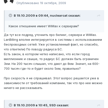
Опубликовано
19 октября, 2009
В 19.10.2009 в 09:44, nuclearcat сказал:
Какое отношение имеет WiMax к серверам?
Да тут все подряд, уточнить про билинг, сервера и WiMax.
LanBilling вполне интегрируется в системы с использованием
беспроводных сетей. Уже установленный факт, но спасибо,
что ответили) По поводу радиуса БС.
Есть закон, в котором четко написано, что если город
миллионник и свыше, то радиус БС должен быть ограничен
3км. На 200 тысяч слышал, что дают до 8км. Значит, на 600-
700 тысяч где-то и будет около 5км, правильно?
Про скорость я не спрашивал. Этот вопрос решается уже в
зависимости от требований компании, так что про нее можно
ничего не рассказывать.
В 19.10.2009 в 10:45, SSD сказал: