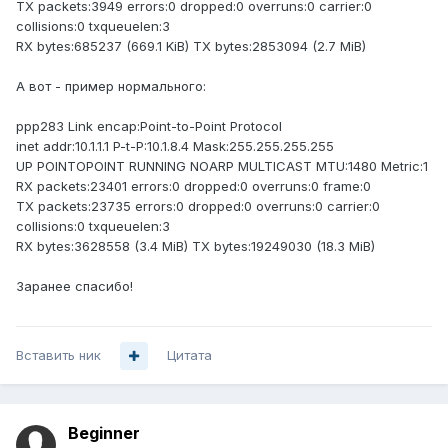
TX packets:3949 errors:0 dropped:0 overruns:0 carrier:0
collisions:0 txqueuelen:3
RX bytes:685237 (669.1 KiB) TX bytes:2853094 (2.7 MiB)
А вот - пример нормального:
ppp283 Link encap:Point-to-Point Protocol
inet addr:10.1.1.1 P-t-P:10.1.8.4 Mask:255.255.255.255
UP POINTOPOINT RUNNING NOARP MULTICAST MTU:1480 Metric:1
RX packets:23401 errors:0 dropped:0 overruns:0 frame:0
TX packets:23735 errors:0 dropped:0 overruns:0 carrier:0
collisions:0 txqueuelen:3
RX bytes:3628558 (3.4 MiB) TX bytes:19249030 (18.3 MiB)
Заранее спасибо!
Вставить ник
Цитата
Beginner