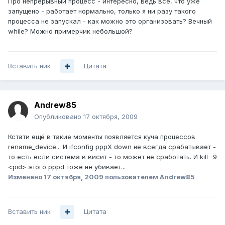
Про непрерывный процесс - интересно, ведь всё, что уже
запущено - работает нормально, только я ни разу такого
процесса не запускал - как можно это организовать? Вечный
while? Можно примерчик небольшой?
Вставить ник
Цитата
Andrew85
Опубликовано
17 октября, 2009
Кстати ещё в такие моменты появляется куча процессов
rename_device... И ifconfig pppX down не всегда срабатывает -
то есть если система в висит - то может не сработать. И kill -9
<pid> этого pppd тоже не убивает...
Изменено
17 октября, 2009
пользователем Andrew85
Вставить ник
Цитата