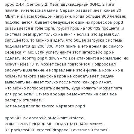
pppd 2.4.4. Centos 5,2, Xeon двухъядерный 3GHz, 2 гига
памяти, интеловская мама. Сервак раздаёт инет, канал 30
МБит, и в часы большой нагрузки, когда больше 800 человек
подключается, бывает следующее: один из процессов pppd
оказывается в топе top'а, грузит проц на 100-102 процента, и
система реагирует только на пинг - если в это время был
запущен top, то можно видеть, что общая загрузка системы
поднимается до 200-300. Хотя пинги в это время до самого
сервака <1 мс. Если успеть найти этот интерфейс ppp и
сделать ifconfig pppX down - то всё становится нормально, но
минут через 10-15 может снова повторится. Попробовал
засунуть выявление и исправление этой фигни в крон - но в
моменты такого зависона крон не срабатывает, задачи
выполнять начинает только после того, как ppp ляжет.
Что можно попробовать сделать, куда копнуть? Может патч
для pppd есть? Отчего вообще он может так на себя все
ресурсы отвлекать?
Вот вывод ifconfig такого мёртвого pppd
ppp564 Link encap:Point-to-Point Protocol
POINTOPOINT NOARP MULTICAST MTU:1492 Metric:1
RX packets:4001 errors:0 dropped:0 overruns:0 frame:0