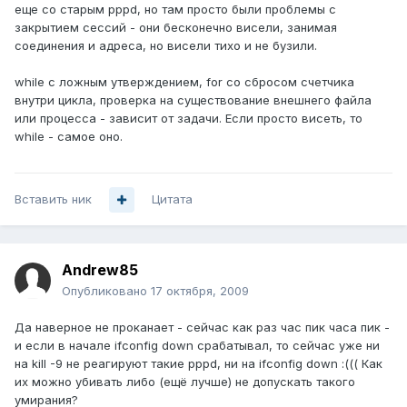
еще со старым pppd, но там просто были проблемы с
закрытием сессий - они бесконечно висели, занимая
соединения и адреса, но висели тихо и не бузили.
while c ложным утверждением, for cо сбросом счетчика
внутри цикла, проверка на существование внешнего файла
или процесса - зависит от задачи. Если просто висеть, то
while - самое оно.
Вставить ник
Цитата
Andrew85
Опубликовано
17 октября, 2009
Да наверное не проканает - сейчас как раз час пик часа пик -
и если в начале ifconfig down срабатывал, то сейчас уже ни
на kill -9 не реагируют такие pppd, ни на ifconfig down :((( Как
их можно убивать либо (ещё лучше) не допускать такого
умирания?