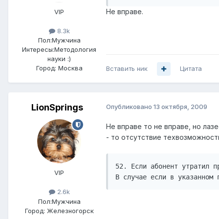
Не вправе.
VIP
8.3k
Пол:
Мужчина
Интересы:
Методология
науки :)
Город:
Москва
Вставить ник
Цитата
LionSprings
Опубликовано
13 октября, 2009
Не вправе то не вправе, но лаз
- то отсутствие техвозможности
52. Если абонент утратил п
VIP
В случае если в указанном 
2.6k
Пол:
Мужчина
Город:
Железногорск