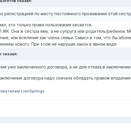
 Богатов сказал:
о регистрацией по месту постоянного проживания этой сест
мал, это только права пользования касается.
.31 ЖК. Она ж сестра ему, а не супруга или родитель/ребено
ие, или вселение как члена семьи. Смысл в том, что бы абон
чением нового. При этом не нарушая закон в явном виде.
r сказал:
ия уже заключенного договора, а не для отказа в заключении
 заключения договора надо сначала обладать правом владения
ователем LionSprings