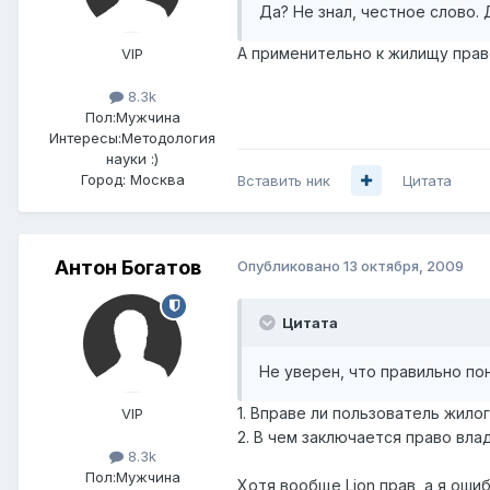
Да? Не знал, честное слово. 
А применительно к жилищу прав
VIP
8.3k
Пол:
Мужчина
Интересы:
Методология
науки :)
Город:
Москва
Вставить ник
Цитата
Антон Богатов
Опубликовано
13 октября, 2009
Цитата
Не уверен, что правильно пон
1. Вправе ли пользователь жило
VIP
2. В чем заключается право вл
8.3k
Пол:
Мужчина
Хотя вообще Lion прав, а я оши