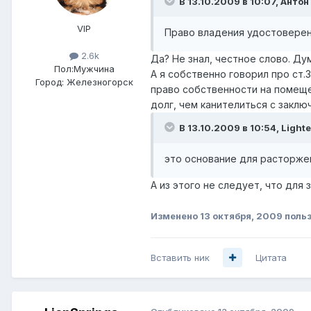
В 13.10.2009 в 10:07, Антон
VIP
Право владения удостоверен
2.6k
Да? Не знал, честное слово. Ду
Пол:
Мужчина
А я собственно говорил про ст
Город:
Железногорск
право собственности на помещен
долг, чем канителиться с заклю
В 13.10.2009 в 10:54, Lighte
это основание для расторжен
А из этого не следует, что для
Изменено
13 октября, 2009
польз
Вставить ник
Цитата