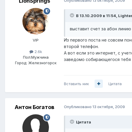
LionSprings
Опубликовано
13 октября, 2009
В 13.10.2009 в 11:54, Lighte
выставит счет за абон линию
Из первого поста не совсем пон
VIP
второй телефон.
2.6k
А вот если это интернет, с уч
Пол:
Мужчина
заведомо собирающегося тебя п
Город:
Железногорск
Вставить ник
Цитата
Антон Богатов
Опубликовано
13 октября, 2009
Цитата