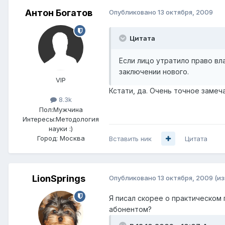
Антон Богатов
Опубликовано
13 октября, 2009
Цитата
Если лицо утратило право вл
заключении нового.
VIP
Кстати, да. Очень точное замеч
8.3k
Пол:
Мужчина
Интересы:
Методология
науки :)
Город:
Москва
Вставить ник
Цитата
LionSprings
Опубликовано
13 октября, 2009
(и
Я писал скорее о практическом 
абонентом?