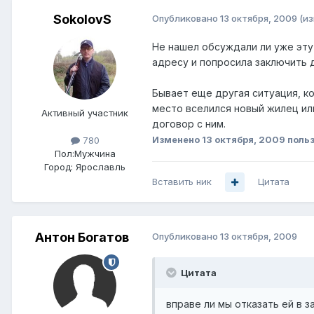
SokolovS
Опубликовано
13 октября, 2009
(и
Не нашел обсуждали ли уже эту
адресу и попросила заключить д
Бывает еще другая ситуация, ко
место вселился новый жилец ил
Активный участник
договор с ним.
Изменено
13 октября, 2009
польз
780
Пол:
Мужчина
Город:
Ярославль
Вставить ник
Цитата
Антон Богатов
Опубликовано
13 октября, 2009
Цитата
вправе ли мы отказать ей в 