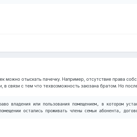
еек можно отыскать пачечку. Например, отсутствие права соб
, в связи с тем что техвозможность заюзана братом. Но после
раво владения или пользования помещением, в котором уста
помещении остались проживать члены семьи абонента, догов