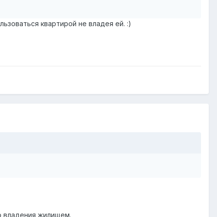
ьзоваться квартирой не владея ей. :)
во владения жилищем.