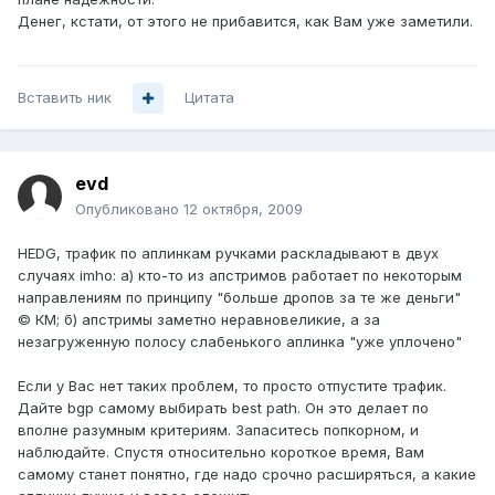
Денег, кстати, от этого не прибавится, как Вам уже заметили.
Вставить ник
Цитата
evd
Опубликовано
12 октября, 2009
HEDG, трафик по аплинкам ручками раскладывают в двух
случаях imho: а) кто-то из апстримов работает по некоторым
направлениям по принципу "больше дропов за те же деньги"
© КМ; б) апстримы заметно неравновеликие, а за
незагруженную полосу слабенького аплинка "уже уплочено"
Если у Вас нет таких проблем, то просто отпустите трафик.
Дайте bgp самому выбирать best path. Он это делает по
вполне разумным критериям. Запаситесь попкорном, и
наблюдайте. Спустя относительно короткое время, Вам
самому станет понятно, где надо срочно расширяться, а какие