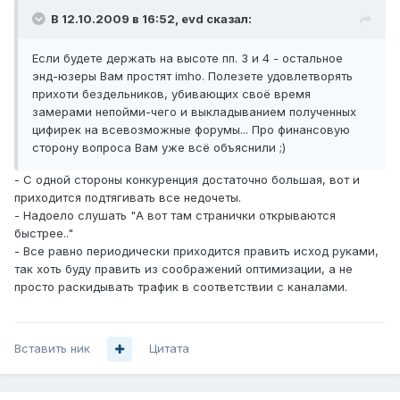
В 12.10.2009 в 16:52, evd сказал:
Если будете держать на высоте пп. 3 и 4 - остальное
энд-юзеры Вам простят imho. Полезете удовлетворять
прихоти бездельников, убивающих своё время
замерами непойми-чего и выкладыванием полученных
цифирек на всевозможные форумы... Про финансовую
сторону вопроса Вам уже всё объяснили ;)
- С одной стороны конкуренция достаточно большая, вот и
приходится подтягивать все недочеты.
- Надоело слушать "А вот там странички открываются
быстрее.."
- Все равно периодически приходится править исход руками,
так хоть буду править из соображений оптимизации, а не
просто раскидывать трафик в соответствии с каналами.
Вставить ник
Цитата