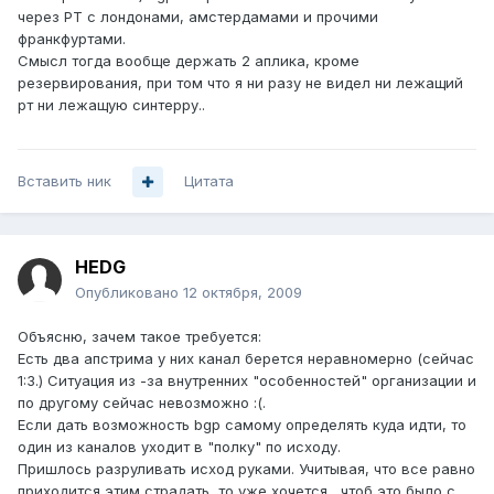
через РТ с лондонами, амстердамами и прочими
франкфуртами.
Смысл тогда вообще держать 2 аплика, кроме
резервирования, при том что я ни разу не видел ни лежащий
рт ни лежащую синтерру..
Вставить ник
Цитата
HEDG
Опубликовано
12 октября, 2009
Объясню, зачем такое требуется:
Есть два апстрима у них канал берется неравномерно (сейчас
1:3.) Ситуация из -за внутренних "особенностей" организации и
по другому сейчас невозможно :(.
Если дать возможность bgp самому определять куда идти, то
один из каналов уходит в "полку" по исходу.
Пришлось разруливать исход руками. Учитывая, что все равно
приходится этим страдать, то уже хочется , чтоб это было с