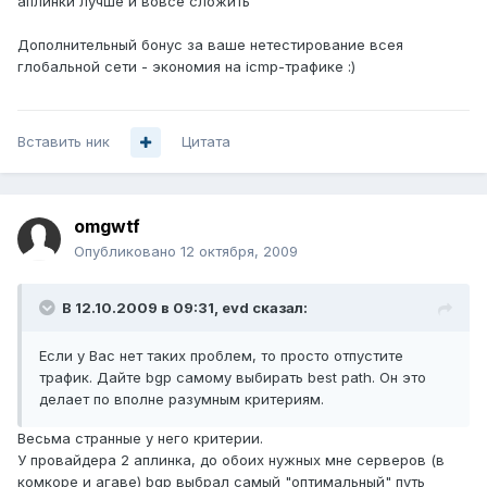
аплинки лучше и вовсе сложить
Дополнительный бонус за ваше нетестирование всея
глобальной сети - экономия на icmp-трафике :)
Вставить ник
Цитата
omgwtf
Опубликовано
12 октября, 2009
В 12.10.2009 в 09:31, evd сказал:
Если у Вас нет таких проблем, то просто отпустите
трафик. Дайте bgp самому выбирать best path. Он это
делает по вполне разумным критериям.
Весьма странные у него критерии.
У провайдера 2 аплинка, до обоих нужных мне серверов (в
комкоре и агаве) bgp выбрал самый "оптимальный" путь