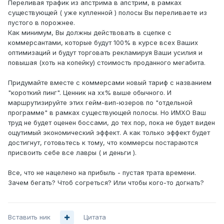
Переливая трафик из апстрима в апстрим, в рамках
существующей ( уже купленной ) полосы Вы переливаете из
пустого в порожнее.
Как минимум, Вы должны действовать в сцепке с
коммерсантами, которые будут 100% в курсе всех Ваших
оптимизаций и будут торговать рекламируя Ваши усилия и
повышая (хоть на копейку) стоимость проданного мегабита.
Придумайте вместе с коммерсами новый тариф с названием
"короткий пинг". Ценник на хх% выше обычного. И
маршрутизируйте этих гейм-вип-юзеров по "отдельной
программе" в рамках существующей полосы. Но ИМХО Ваш
труд не будет оценен боссами, до тех пор, пока не будет виден
ощутимый экономический эффект. А как только эффект будет
достигнут, готовьтесь к тому, что коммерсы постараются
присвоить себе все лавры ( и деньги ).
Все, что не нацелено на прибыль - пустая трата времени.
Зачем бегать? Чтоб согреться? Или чтобы кого-то догнать?
Вставить ник
Цитата