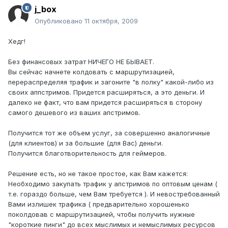
j_box
Опубликовано
11 октября, 2009
Хедг!
Без финансовых затрат НИЧЕГО НЕ БЫВАЕТ.
Вы сейчас начнете колдовать с маршрутизацией,
перераспределяя трафик и загоните "в полку" какой-либо из
своих аппстримов. Придется расширяться, а это деньги. И
далеко не факт, что вам придется расширяться в сторону
самого дешевого из ваших апстримов.
Получится тот же объем услуг, за совершенно аналогичные
(для клиентов) и за большие (для Вас) деньги.
Получится благотворительность для геймеров.
Решение есть, но не такое простое, как Вам кажется:
Необходимо закупать трафик у апстримов по оптовым ценам (
т.е. гораздо больше, чем Вам требуется ). И невостребованный
Вами излишек трафика ( предварительно хорошенько
поколдовав с маршрутизацией, чтобы получить нужные
"короткие пинги" до всех мыслимых и немыслимых ресурсов