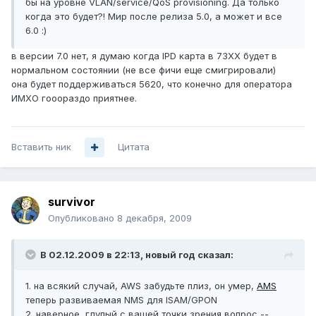
бы на уровне VLAN/service/QoS provisioning. Да только
когда это будет?! Мир после релиза 5.0, а может и все
6.0 :)
в версии 7.0 нет, я думаю когда IPD карта в 73XX будет в
нормальном состоянии (не все фичи еще смигрировали)
она будет поддерживаться 5620, что конечно для оператора
ИМХО гооораздо приятнее.
Вставить ник
Цитата
survivor
Опубликовано
8 декабря, 2009
В 02.12.2009 в 22:13, новый год сказал:
1. на всякий случай, AWS забудьте плиз, он умер,
AMS
теперь развиваемая NMS для ISAM/GPON
2. наверное, глупый с вашей точки зрения вопрос --