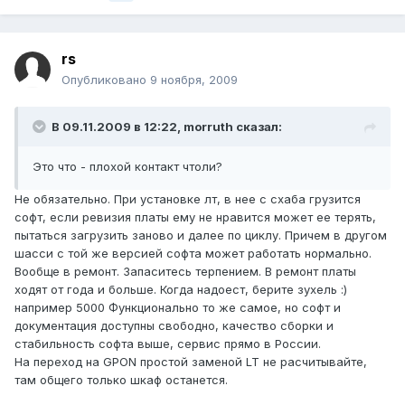
rs
Опубликовано
9 ноября, 2009
В 09.11.2009 в 12:22, morruth сказал:
Это что - плохой контакт чтоли?
Не обязательно. При установке лт, в нее с схаба грузится
софт, если ревизия платы ему не нравится может ее терять,
пытаться загрузить заново и далее по циклу. Причем в другом
шасси с той же версией софта может работать нормально.
Вообще в ремонт. Запаситесь терпением. В ремонт платы
ходят от года и больше. Когда надоест, берите зухель :)
например 5000 Функционально то же самое, но софт и
документация доступны свободно, качество сборки и
стабильность софта выше, сервис прямо в России.
На переход на GPON простой заменой LT не расчитывайте,
там общего только шкаф останется.