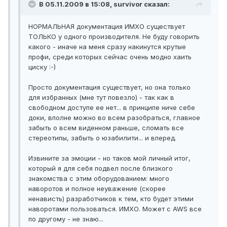
В 05.11.2009 в 15:08, survivor сказал:
НОРМАЛЬНАЯ документация ИМХО существует
ТОЛЬКО у одного производителя. Не буду говорить
какого - иначе на меня сразу накинутся крутые
профи, среди которых сейчас очень модно хаить
циску :-)
Просто документация существует, но она только
для избранных (мне тут повезло) - так как в
свободном доступе ее нет... в принципе ниче себе
доки, вполне можно во всем разобраться, главное
забыть о всем виденном раньше, сломать все
стереотипы, забыть о юзабилити... и вперед.
Извините за эмоции - но таков мой личный итог,
который я для себя подвел после близкого
знакомства с этим оборудованием: много
наворотов и полное неуважение (скорее
ненависть) разработчиков к тем, кто будет этими
наворотами пользоваться. ИМХО. Может с AWS все
по другому - не знаю...