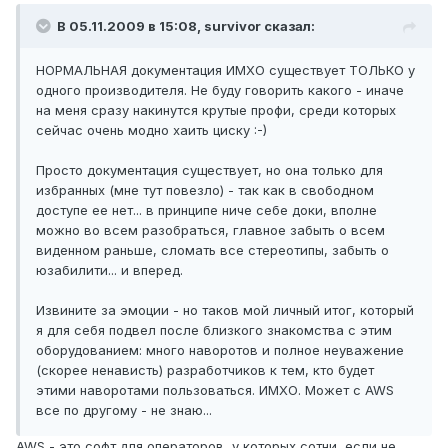
В 05.11.2009 в 15:08, survivor сказал:
НОРМАЛЬНАЯ документация ИМХО существует ТОЛЬКО у
одного производителя. Не буду говорить какого - иначе
на меня сразу накинутся крутые профи, среди которых
сейчас очень модно хаить циску :-)
Просто документация существует, но она только для
избранных (мне тут повезло) - так как в свободном
доступе ее нет... в принципе ниче себе доки, вполне
можно во всем разобраться, главное забыть о всем
виденном раньше, сломать все стереотипы, забыть о
юзабилити... и вперед.
Извините за эмоции - но таков мой личный итог, который
я для себя подвел после близкого знакомства с этим
оборудованием: много наворотов и полное неуважение
(скорее ненависть) разработчиков к тем, кто будет
этими наворотами пользоваться. ИМХО. Может с AWS
все по другому - не знаю...
AWS - это софт для операторов, у которых сотни, если не