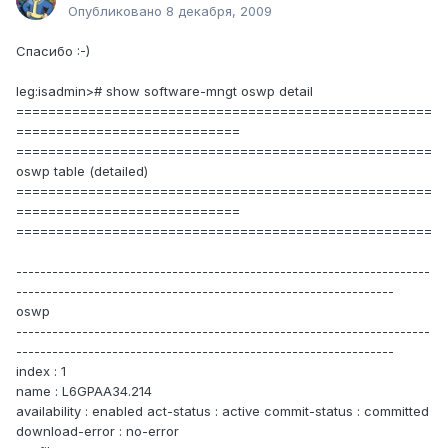
Опубликовано
8 декабря, 2009
Спасибо :-)
leg:isadmin># show software-mngt oswp detail
====================================================
============================
====================================================
oswp table (detailed)
====================================================
============================
====================================================
---------------------------------------------------------------------
---------------------------------------------------------------
oswp
---------------------------------------------------------------------
---------------------------------------------------------------
index : 1
name : L6GPAA34.214
availability : enabled act-status : active commit-status : committed
download-error : no-error