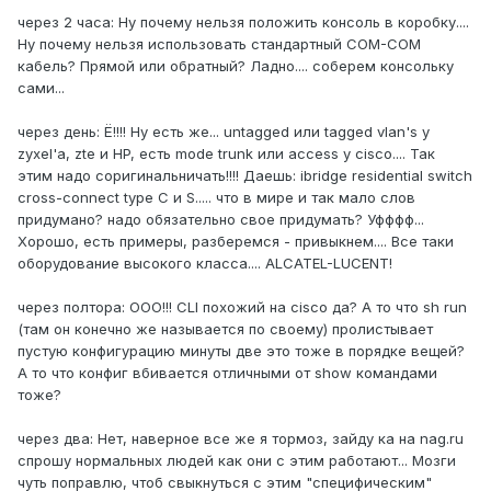
через 2 часа: Ну почему нельзя положить консоль в коробку....
Ну почему нельзя использовать стандартный COM-COM
кабель? Прямой или обратный? Ладно.... соберем консольку
сами...
через день: Ё!!!! Ну есть же... untagged или tagged vlan's у
zyxel'а, zte и HP, есть mode trunk или access у cisco.... Так
этим надо соригинальничать!!!! Даешь: ibridge residential switch
cross-connect type C и S..... что в мире и так мало слов
придумано? надо обязательно свое придумать? Уфффф...
Хорошо, есть примеры, разберемся - привыкнем.... Все таки
оборудование высокого класса.... ALCATEL-LUCENT!
через полтора: ООО!!! CLI похожий на cisco да? А то что sh run
(там он конечно же называется по своему) пролистывает
пустую конфигурацию минуты две это тоже в порядке вещей?
А то что конфиг вбивается отличными от show командами
тоже?
через два: Нет, наверное все же я тормоз, зайду ка на nag.ru
спрошу нормальных людей как они с этим работают... Мозги
чуть поправлю, чтоб свыкнуться с этим "специфическим"