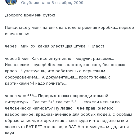
Опубликовано
8 октября, 2009
Доброго времени суток!
Появилась у меня на днях на столе огромная коробка... первые
впечатления:
через 1 мин: Ух, какая блестящая штука!!!! Класс!
через 5 мин: Как все интуитивно - модули, разъемы...
Исполнение - супер! Железо толстое, крепкое, без острых
краев....Чувствуешь, что работаешь с серьезным
оборудованием.... А документация.... просто тонны, с
картинками :-) надо почитать...
через час: ***.... Перерыл тонны сопроводительной
литературы... Где тут "+" где тут "-"!!! Неужели нельзя по
человечески написать? Ну ладно... я не прав, железо
навороченное, предназначенное для особых людей, с особым
образованием, которые итак знают куда и что подключать и
знают что BAT RET это плюс, а BAT A это минус... м-да, вот я
неуч....