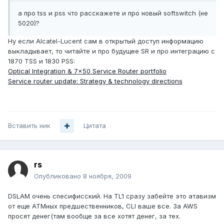
а про tss и pss что расскажете и про новый softswitch (не
5020)?
Ну если Alcatel-Lucent сам в открытый доступ информацию
выкладывает, то читайте и про будущее SR и про интеграцию с
1870 TSS и 1830 PSS:
Optical Integration & 7x50 Service Router portfolio
Service router update: Strategy & technology directions
Вставить ник
Цитата
rs
Опубликовано
8 ноября, 2009
DSLAM очень спесифисский. На TL1 сразу забейте это атавизм
от еще АТМных предшественников, CLI ваше все. За AWS
просят денег(там вообще за все хотят денег, за тех.