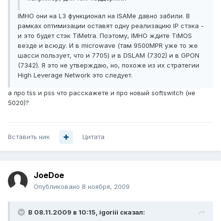
IMHO они на L3 функционал на ISAMe давно забили. В
рамках оптимизации оставят одну реализацию IP стэка -
и это будет стэк TiMetra. Поэтому, IMHO ждите TiMOS
везде и всюду. И в microwave (там 9500MPR уже то же
шасси пользует, что и 7705) и в DSLAM (7302) и в GPON
(7342). Я это не утверждаю, но, похоже из их стратегии
High Leverage Network это следует.
а про tss и pss что расскажете и про новый softswitch (не
5020)?
Вставить ник
Цитата
JoeDoe
Опубликовано
8 ноября, 2009
В 08.11.2009 в 10:15, igoriii сказал: