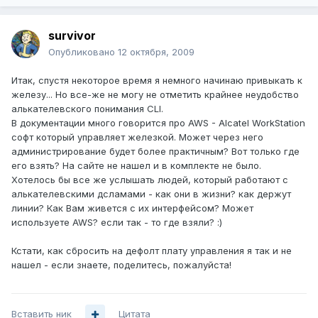
survivor
Опубликовано
12 октября, 2009
Итак, спустя некоторое время я немного начинаю привыкать к
железу... Но все-же не могу не отметить крайнее неудобство
алькателевского понимания CLI.
В документации много говорится про AWS - Alcatel WorkStation
софт который управляет железкой. Может через него
администрирование будет более практичным? Вот только где
его взять? На сайте не нашел и в комплекте не было.
Хотелось бы все же услышать людей, который работают с
алькателевскими дсламами - как они в жизни? как держут
линии? Как Вам живется с их интерфейсом? Может
используете AWS? если так - то где взяли? :)
Кстати, как сбросить на дефолт плату управления я так и не
нашел - если знаете, поделитесь, пожалуйста!
Вставить ник
Цитата