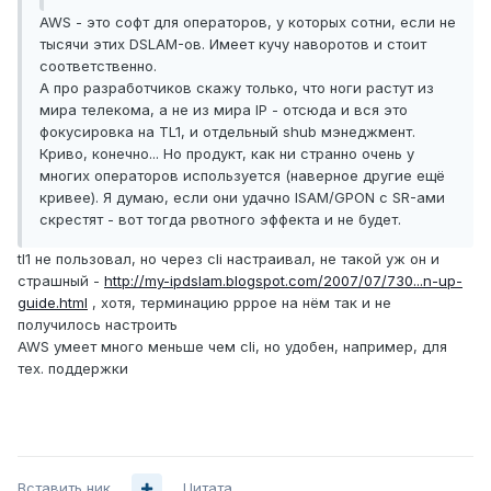
AWS - это софт для операторов, у которых сотни, если не
тысячи этих DSLAM-ов. Имеет кучу наворотов и стоит
соответственно.
А про разработчиков скажу только, что ноги растут из
мира телекома, а не из мира IP - отсюда и вся это
фокусировка на TL1, и отдельный shub мэнеджмент.
Криво, конечно... Но продукт, как ни странно очень у
многих операторов используется (наверное другие ещё
кривее). Я думаю, если они удачно ISAM/GPON с SR-ами
скрестят - вот тогда рвотного эффекта и не будет.
tl1 не пользовал, но через cli настраивал, не такой уж он и
страшный -
http://my-ipdslam.blogspot.com/2007/07/730...n-up-
guide.html
, хотя, терминацию pppoe на нём так и не
получилось настроить
AWS умеет много меньше чем cli, но удобен, например, для
тех. поддержки
Вставить ник
Цитата