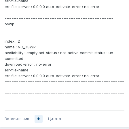
err-file-name :
err-file-server : 0.0.0.0 auto-activate-error : no-error
---------------------------------------------------------------------
---------------------------------------------------------------
oswp
---------------------------------------------------------------------
---------------------------------------------------------------
index : 2
name : NO_OSWP
availability : empty act-status : not-active commit-status : un-
committed
download-error : no-error
err-file-name :
err-file-server : 0.0.0.0 auto-activate-error : no-error
====================================================
============================
====================================================
Вставить ник
Цитата