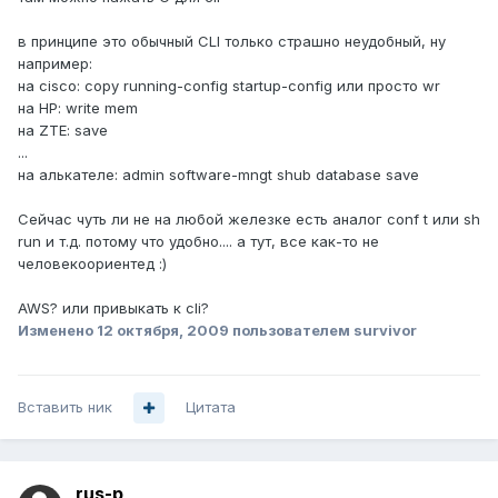
в принципе это обычный CLI только страшно неудобный, ну
например:
на cisco: copy running-config startup-config или просто wr
на HP: write mem
на ZTE: save
...
на алькателе: admin software-mngt shub database save
Сейчас чуть ли не на любой железке есть аналог conf t или sh
run и т.д. потому что удобно.... а тут, все как-то не
человекоориентед :)
AWS? или привыкать к cli?
Изменено
12 октября, 2009
пользователем survivor
Вставить ник
Цитата
rus-p