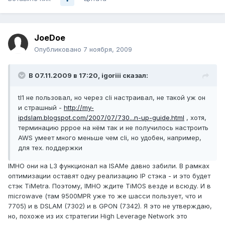
JoeDoe
Опубликовано
7 ноября, 2009
В 07.11.2009 в 17:20, igoriii сказал:
tl1 не пользовал, но через cli настраивал, не такой уж он
и страшный -
http://my-
ipdslam.blogspot.com/2007/07/730...n-up-guide.html
, хотя,
терминацию pppoe на нём так и не получилось настроить
AWS умеет много меньше чем cli, но удобен, например,
для тех. поддержки
IMHO они на L3 функционал на ISAMe давно забили. В рамках
оптимизации оставят одну реализацию IP стэка - и это будет
стэк TiMetra. Поэтому, IMHO ждите TiMOS везде и всюду. И в
microwave (там 9500MPR уже то же шасси пользует, что и
7705) и в DSLAM (7302) и в GPON (7342). Я это не утверждаю,
но, похоже из их стратегии High Leverage Network это