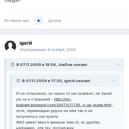
следует.
Вставить ник
Цитата
igoriii
Опубликовано
8 ноября, 2009
В 07.11.2009 в 18:54, JoeDoe сказал:
В 07.11.2009 в 17:20, igoriii сказал:
tl1 не пользовал, но через cli настраивал, не такой
уж он и страшный -
http://my-
ipdslam.blogspot.com/2007/07/730...n-up-guide.html
,
хотя, терминацию pppoe на нём так и не
получилось настроить
AWS умеет много меньше чем cli, но удобен,
например, для тех. поддержки