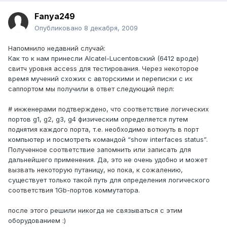
Fanya249
Опубликовано
8 декабря, 2009
Напомнило недавний случай:
Как то к нам принесли Alcatel-Lucentовский (6412 вроде)
свитч уровня access для тестирования. Через некоторое
время мучений схожих с авторскими и переписки с их
саппортом мы получили в ответ следующий перл:
# инженерами подтверждено, что соответствие логических
портов g1, g2, g3, g4 физическим определяется путем
поднятия каждого порта, т.е. необходимо воткнуть в порт
компьютер и посмотреть командой “show interfaces status”.
Полученное соответствие запомнить или записать для
дальнейшего применения. Да, это не очень удобно и может
вызвать некоторую путаницу, но пока, к сожалению,
существует только такой путь для определения логического
соответствия 1Gb-портов коммутатора.
после этого решили никогда не связываться с этим
оборудованием :)