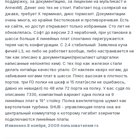
поддержку, за документацию, за лицензии на мультикаст и
AnnexM). Денег оно тех не стоит. Работает под соляркой на
джаве, требует Х терминал, дико тормозит. Документации
очень многа, но крайне бестолковая и противоречивая. Есть
на сайте, но доступ открывают только избранным. Сто лет не
обновлялась. Софт до версии 2.3 нерабочий, при установке в
шасси больше 4 линейных плат спонтанно перегружается
теряя часть конфигурации. С 2.4 стабильный. Заявлена куча
фичей L3, но либо не работает вообще, либо настраивается не
так как описано в документации(присылают шпаргалки
написанные непонятно кем). С тех пор как железки стали
делать китайцы качество упало. От наклеек кверх ногам, до
забивания ногами плат в шасси. Плюс высокая в плотность
портов. три FD полки на шкаф и 15 плат(если не ошибаюсь,
давно их невидел) по 48 или 72 порта на полку. У вас судя по
описанию 7330, компактный вариант одна полка на 9
линейных плат в 19" стойку. Полка вентиляторов шумит как
вертолетная турбина. SHUB - управляющая плата она же
центральный коммутатор к которому гигабит эзернетом
подключаются линейные платы.
Изменено
8 ноября, 2009
пользователем rs