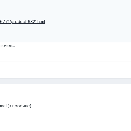
1/6771/product-6321.html
лючен...
mail(в профиле)