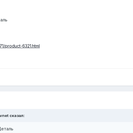
таль
771/product-6321.html
vnet сказал:
Деталь