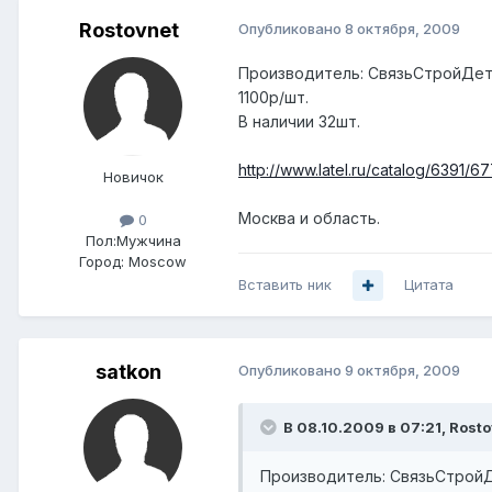
Rostovnet
Опубликовано
8 октября, 2009
Производитель: СвязьСтройДе
1100р/шт.
В наличии 32шт.
http://www.latel.ru/catalog/6391/6
Новичок
Москва и область.
0
Пол:
Мужчина
Город:
Moscow
Вставить ник
Цитата
satkon
Опубликовано
9 октября, 2009
В 08.10.2009 в 07:21, Rosto
Производитель: СвязьСтрой