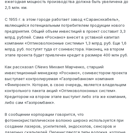
ежегодная мощность производства должна быть увеличена до
2,5 млн. км.
С 1955 г. в этом городе работает завод «Сарансккабель»,
являющийся потенциальным потребителем продукции нового
предприятия. Общий объем инвестиций в проект составит 3,3
млрд. рублей. Сама «Роснано» внесет в уставной капитал
компании «Оптиковолоконные системы» 1,3 млрд. руб. Еще 1,6
млрд. руб. поступят туда от соинвестора. Наконец, на втором
этапе проекта будет привлечен кредит в размере 400 млн руб.
Как рассказал CNews Михаил Марченко, старший
инвестиционный менеджер «Роснано», соинвестором проекта
выступает контролируемая «Газпромбанком» компания
«Финпроект». Которая, в свою очередь, является владельцем
контрольного пакета акций «Оптиковолоконных систем».
Кредитором на втором этапе выступит либо эта же компания,
либо сам «Газпромбанк».
В сообщении корпорации говорится, что
фотоннокристаллическое волокно широко используется при
создании лазеров, усилителей, эндоскопов, сенсоров и
лазерных скальпелей. Перечисляются типы волокна, которые