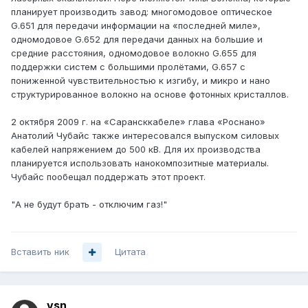
планирует производить завод: многомодовое оптическое
G.651 для передачи информации на «последней миле»,
одномодовое G.652 для передачи данных на большие и
средние расстояния, одномодовое волокно G.655 для
поддержки систем с большими пролётами, G.657 с
пониженной чувствительностью к изгибу, и микро и нано
структурированное волокно на основе фотонных кристаллов.
2 октября 2009 г. на «Сарансккабеле» глава «Роснано»
Анатолий Чубайс также интересовался выпуском силовых
кабелей напряжением до 500 кВ. Для их производства
планируется использовать нанокомпозитные материалы.
Чубайс пообещал поддержать этот проект.
"А не будут брать - отключим газ!"
Вставить ник
Цитата
vsn