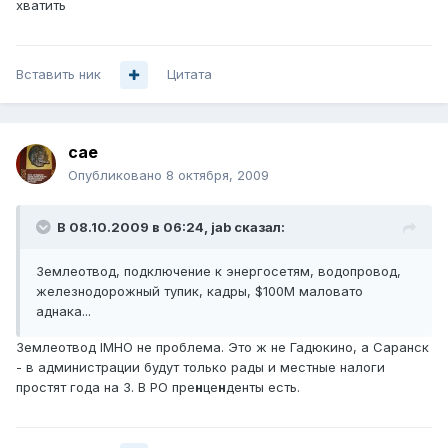
хватить
Вставить ник
Цитата
cae
Опубликовано
8 октября, 2009
В 08.10.2009 в 06:24, jab сказал:
Землеотвод, подключение к энергосетям, водопровод,
железнодорожный тупик, кадры, $100M маловато
аднака...
Землеотвод IMHO не проблема. Это ж не Гадюкино, а Саранск
- в администрации будут только рады и местные налоги
простят года на 3. В РО пре
н
це
н
денты есть.