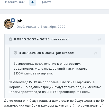
Вставить ник
Цитата
jab
Опубликовано
8 октября, 2009
В 08.10.2009 в 06:36, cae сказал:
В 08.10.2009 в 06:24, jab сказал:
Землеотвод, подключение к энергосетям,
водопровод, железнодорожный тупик, кадры,
$100M маловато аднака...
Землеотвод IMHO не проблема. Это ж не Гадюкино, а
Саранск - в администрации будут только рады и местные
налоги простят года на 3. В РО пре
н
це
н
денты есть.
Даже если они будут рады, и даже если не будут делать по 10
фактических ошибок в каждом документе ( что сомнительно ),