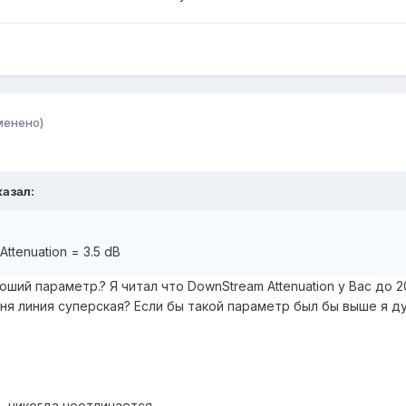
менено)
казал:
ttenuation = 3.5 dB
ший параметр.? Я читал что DownStream Attenuation у Вас до 20
меня линия суперская? Если бы такой параметр был бы выше я 
, никогда неотличается.