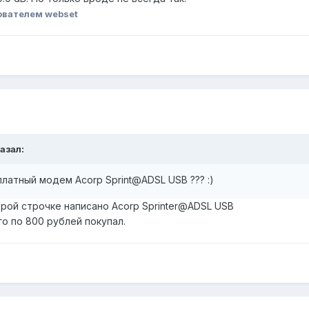
ователем webset
казал:
платный модем Acorp Sprint@ADSL USB ??? :)
орой строчке написано Acorp Sprinter@ADSL USB
го по 800 рублей покупал.