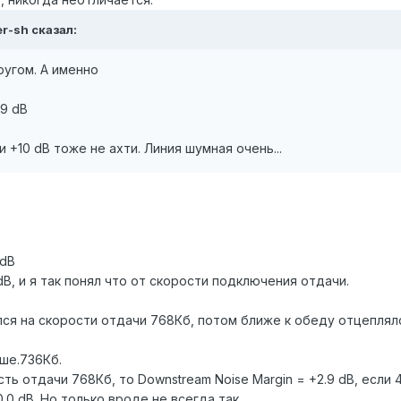
er-sh сказал:
ругом. А именно
.9 dB
и +10 dB тоже не ахти. Линия шумная очень...
 dB
dB, и я так понял что от скорости подключения отдачи.
я на скорости отдачи 768Кб, потом ближе к обеду отцеплялся
ше.736Кб.
ть отдачи 768Кб, то Downstream Noise Margin = +2.9 dB, если 4
0.0 dB. Но только вроде не всегда так.