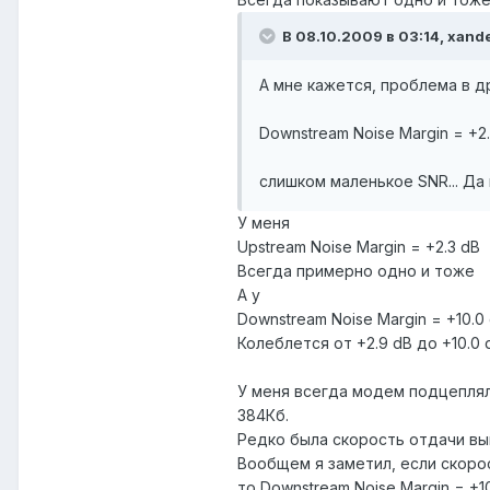
В 08.10.2009 в 03:14, xand
А мне кажется, проблема в д
Downstream Noise Margin = +2
слишком маленькое SNR... Да 
У меня
Upstream Noise Margin = +2.3 dB
Всегда примерно одно и тоже
А у
Downstream Noise Margin = +10.0
Колеблется от +2.9 dB до +10.0 
У меня всегда модем подцеплялс
384Кб.
Редко была скорость отдачи вы
Вообщем я заметил, если скорос
то Downstream Noise Margin = +1