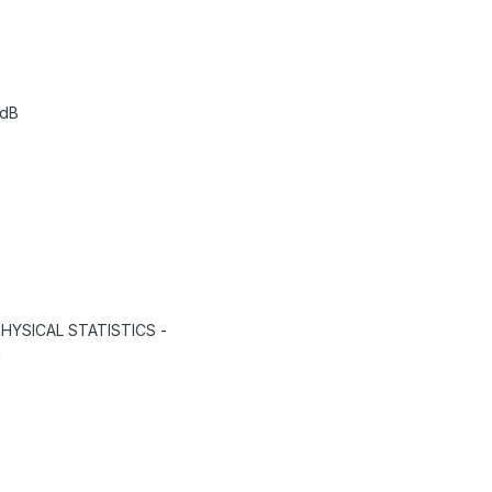
 dB
 PHYSICAL STATISTICS -
m