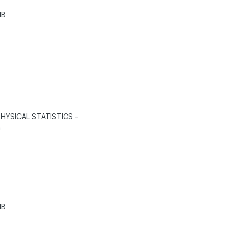
dB
 PHYSICAL STATISTICS -
m
dB