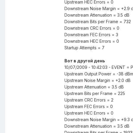
Upstream HEC Errors = 0
Downstream Noise Margin = +2.9 
Downstream Attenuation = 3.5 dB
Downstream Bits per Frame = 732
Downstream CRC Errors = 0
Downstream FEC Errors = 3
Downstream HEC Errors = 0
Startup Attempts = 7
Вот в другой день
10/07/2009 - 10:42:03 - EVENT =
Upstream Output Power = -38 dB
Upstream Noise Margin = +2.0 dB
Upstream Attenuation = 3.5 dB
Upstream Bits per Frame = 225
Upstream CRC Errors = 2
Upstream FEC Errors = 0
Upstream HEC Errors = 0
Downstream Noise Margin = +9.3 
Downstream Attenuation = 3.5 dB
Downstream Bits per Frame = 1933