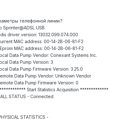
раметры телефонной линии.?
p Sprinter@ADSL USB
dis driver version: 13032.099.074.000
Current MAC address: 00-14-2B-06-81-F2
 EEprom MAC address: 00-14-2B-06-81-F2
Local Data Pump Vendor: Conexant Systems Inc.
ocal Data Pump Version: 3
ocal Data Pump Firmware Version: 3.25.0
 Remote Data Pump Vendor: Unknown Vendor
Remote Data Pump Firmware Version: 0
********** Start Statistics Acquisition *************
 CALL STATUS - Connected
 PHYSICAL STATISTICS -
m