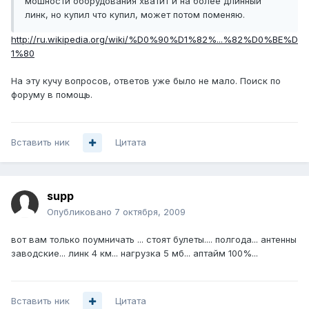
мошности оборудования хватит и на более длинный
линк, но купил что купил, может потом поменяю.
http://ru.wikipedia.org/wiki/%D0%90%D1%82%...%82%D0%BE%D
1%80
На эту кучу вопросов, ответов уже было не мало. Поиск по
форуму в помощь.
Вставить ник
Цитата
supp
Опубликовано
7 октября, 2009
вот вам только поумничать ... стоят булеты.... полгода... антенны
заводские... линк 4 км... нагрузка 5 мб... аптайм 100%...
Вставить ник
Цитата