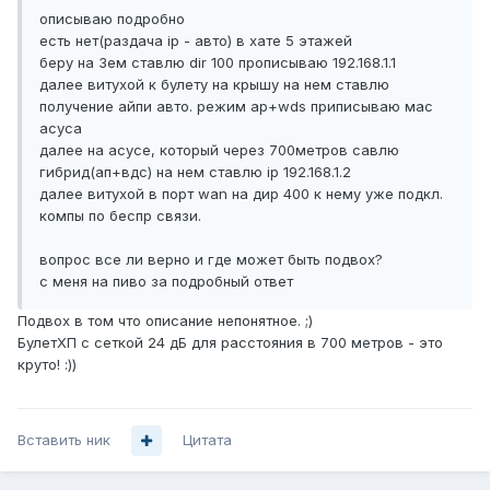
описываю подробно
есть нет(раздача ip - авто) в хате 5 этажей
беру на 3ем ставлю dir 100 прописываю 192.168.1.1
далее витухой к булету на крышу на нем ставлю
получение айпи авто. режим ap+wds приписываю мас
асуса
далее на асусе, который через 700метров савлю
гибрид(ап+вдс) на нем ставлю ip 192.168.1.2
далее витухой в порт wan на дир 400 к нему уже подкл.
компы по беспр связи.
вопрос все ли верно и где может быть подвох?
с меня на пиво за подробный ответ
Подвох в том что описание непонятное. ;)
БулетХП с сеткой 24 дБ для расстояния в 700 метров - это
круто! :))
Вставить ник
Цитата