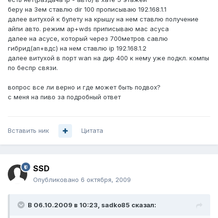
беру на 3ем ставлю dir 100 прописываю 192.168.1.1
далее витухой к булету на крышу на нем ставлю получение
айпи авто. режим ap+wds приписываю мас асуса
далее на асусе, который через 700метров савлю
гибрид(ап+вдс) на нем ставлю ip 192.168.1.2
далее витухой в порт wan на дир 400 к нему уже подкл. компы
по беспр связи.
вопрос все ли верно и где может быть подвох?
с меня на пиво за подробный ответ
Вставить ник
Цитата
SSD
Опубликовано
6 октября, 2009
В 06.10.2009 в 10:23, sadko85 сказал: