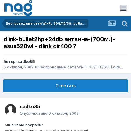
Беспроводные сети Wi-Fi, 3G/LTE/5G, LoRa...
dlink-bullet2hp+24db антенна-(700м.)-
asus520wl - dlink dir400 ?
Автор:
sadko85
6 октября, 2009
в
Беспроводные сети Wi-Fi, 3G/LTE/5G, LoRa...
Ответить
sadko85
Опубликовано
6 октября, 2009
описываю подробно
есть нет(раздача ip - авто) в хате 5 этажей