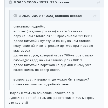
В 06.10.2009 в 10:32, SSD сказал:
В 06.10.2009 в 10:23, sadko85 сказал:
описываю подробно
есть нет(раздача ip - авто) в хате 5 этажей
беру на 3ем ставлю dir 100 прописываю 192.168.1.1
далее витухой к булету на крышу на нем ставлю
получение айпи авто. режим ap+wds приписываю
мас асуса
далее на асусе, который через 700метров савлю
гибрид(ап+вдс) на нем ставлю ip 192.168.1.2
далее витухой в порт wan на дир 400 к нему уже
подкл. компы по беспр связи.
вопрос все ли верно и где может быть подвох?
с меня на пиво за подробный ответ
Подвох в том что описание непонятное. ;)
БулетХП с сеткой 24 дБ для расстояния в 700 метров -
это круто! :))