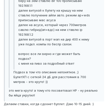
беру на 3ем ставлю dir 100 прописываю
192.168.1.1
далее витухой к булету на крышу на нем
ставлю получение айпи авто. режим ap+wds
приписываю мас асуса
далее на асусе, который через 700метров
савлю гибрид(ап+вдс) на нем ставлю ip
192.168.1.2
далее витухой в порт wan на дир 400 к нему
уже подкл. компы по беспр связи.
вопрос все ли верно и где может быть
подвох?
с меня на пиво за подробный ответ
Подвох в том что описание непонятное. ;)
БулетХП с сеткой 24 дБ для расстояния в 700
метров - это круто! :))
это мега круто! а тому кто посоветовал НР - ну реально
бы яйца укрутил!
Делаем ставки, когда сдохнет буллет. Даю 10-15 дней. :)