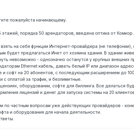
ите пожалуйста начинающему.
5 этажей, порядка 50 арендаторов, введена оптика от Комкор
 взять на себя функции Интернет-провайдера (не телефонии),
ым будет предлагаться Инет от хозяина здания. В здании жи
януть невозможно - однозначно останутся у крупных внешних 
аторам Ethernet кабель, давать белый IP или диапазон адрес
 и софт на 20 абонентов, с последующим расширением до 100 
 с оплатой за трафик, и безлимитные.
цензиях, оборудовании, софте для биллинга. Все делаться бу
рмления лицензий и денег для запуска системы на 20 клиентов
ии по частным вопросам уже действующих провайдеров - кон
офта и оборудования для начала деятельности.
тветы.