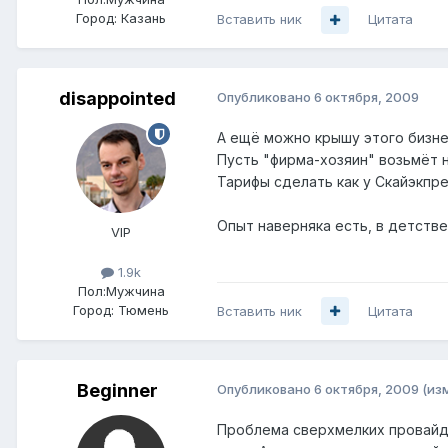
Город:
Казань
Вставить ник
Цитата
disappointed
Опубликовано
6 октября, 2009
А ещё можно крышу этого бизне
Пусть "фирма-хозяин" возьмёт 
Тарифы сделать как у Скайэкпре
Опыт наверняка есть, в детстве
VIP
1.9k
Пол:
Мужчина
Город:
Тюмень
Вставить ник
Цитата
Beginner
Опубликовано
6 октября, 2009
(из
Проблема сверхмелких провайде