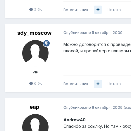
2.6k
Вставить ник
Цитата
sdy_moscow
Опубликовано
5 октября, 2009
Можно договорится с провайдер
плохой, и провайдер с наваром 
VIP
6.9k
Вставить ник
Цитата
eap
Опубликовано
6 октября, 2009
(из
Andrew40
Спасибо за ссылку. Но там - о