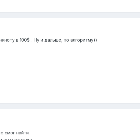
нкноту в 100$... Ну и дальше, по алгоритму))
не смог найти.
и его название.