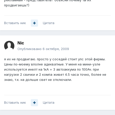
рекламный - представитель? объясни почему ты их
продвигаешь?)
Вставить ник
Цитата
Nic
Опубликовано
6 октября, 2009
я их не продвигаю. просто у соседей стоит упс этой фирмы.
Цены по-моему вполне адекватные. У меня на мини-узле
используется инелт на 1кА + 3 автоаккума по 100Ач. при
нагрузке 2 свички и 2 компа живет 4.5 часа точно, более не
знаю, т.к. на дольше свет не отключали.
Вставить ник
Цитата