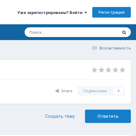
Регистрация
Уже зарегистрированы? Войти
Вся активность
Share
Подписчики
0
Создать тему
Ответить