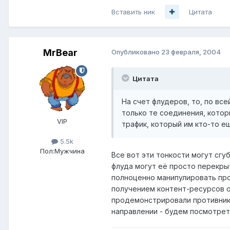
Вставить ник
Цитата
MrBear
Опубликовано
23 февраля, 2004
Цитата
На счет флудеров, то, по вс
только те соединения, котор
VIP
трафик, который им кто-то е
5.5k
Пол:
Мужчина
Все вот эти тонкости могут сгу
флуда могут её просто перекры
полноценно манипулировать про
получением контент-ресурсов о
продемонстрировали противники
направлении - будем посмотреть