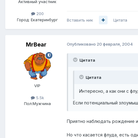
Активный участник
200
Город:
Екатеринбург
Вставить ник
Цитата
MrBear
Опубликовано
20 февраля, 2004
Цитата
Цитата
VIP
Интересно, а как они с фл
5.5k
Если потенциальный злоумыш
Пол:
Мужчина
Приятно наблюдать рождение и о
Но что касается флуда, есть о