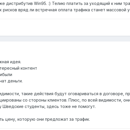
же дистрибутив Win95. :) Телию платить за уходящий к ним тра
х рисков вряд ли встречная оплата трафика станет массовой 
жная идея.
нтересный контент
рибыли
чат деньги.
видимости, такие действия будут оговариваться в договоре, п
иированы со стороны клиентов. Плюс, по всей видимости, они
у Шведские студенты, здесь тоже не помогут.
ть цену, которую они предложат за трафик.