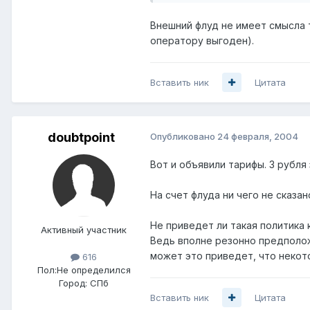
Внешний флуд не имеет смысла т
оператору выгоден).
Вставить ник
Цитата
doubtpoint
Опубликовано
24 февраля, 2004
Вот и объявили тарифы. 3 рубля
На счет флуда ни чего не сказа
Не приведет ли такая политика 
Активный участник
Ведь вполне резонно предполож
может это приведет, что некот
616
Пол:
Не определился
Город:
СПб
Вставить ник
Цитата