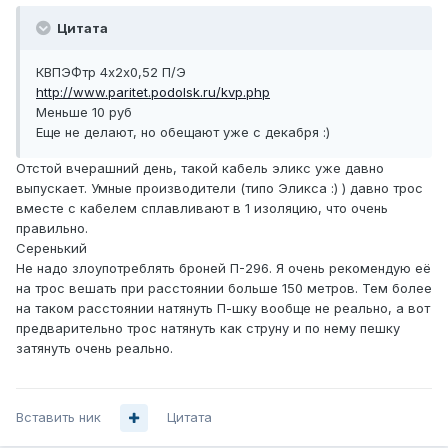
Цитата
КВПЭФтр 4х2х0,52 П/Э
http://www.paritet.podolsk.ru/kvp.php
Меньше 10 руб
Еще не делают, но обещают уже с декабря :)
Отстой вчерашний день, такой кабель эликс уже давно
выпускает. Умные производители (типо Эликса :) ) давно трос
вместе с кабелем сплавливают в 1 изоляцию, что очень
правильно.
Серенький
Не надо злоупотреблять броней П-296. Я очень рекомендую её
на трос вешать при расстоянии больше 150 метров. Тем более
на таком расстоянии натянуть П-шку вообще не реально, а вот
предварительно трос натянуть как струну и по нему пешку
затянуть очень реально.
Вставить ник
Цитата