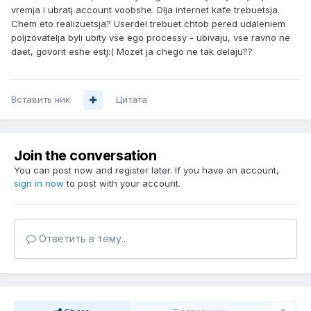
vremja i ubratj account voobshe. Dlja internet kafe trebuetsja.
Chem eto realizuetsja? Userdel trebuet chtob pered udaleniem
poljzovatelja byli ubity vse ego processy - ubivaju, vse ravno ne
daet, govorit eshe estj:( Mozet ja chego ne tak delaju??
Вставить ник
Цитата
Join the conversation
You can post now and register later. If you have an account,
sign in now
to post with your account.
Ответить в тему...