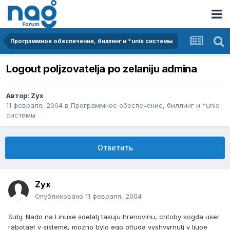
Программное обеспечение, биллинг и *unix системы
Logout poljzovatelja po zelaniju admina
Автор:
Zyx
11 февраля, 2004
в
Программное обеспечение, биллинг и *unix
системы
Ответить
Zyx
Опубликовано
11 февраля, 2004
Subj. Nado na Linuxe sdelatj takuju hrenovinu, chtoby kogda user
rabotaet v sisteme, mozno bylo ego ottuda vyshvyrnutj v ljuoe