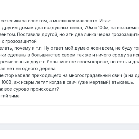
сетевики за советом, а мыслишек маловато. Итак:
 к другим домам два воздушных линка, 70м и 100м, на незазем
ентом. Поставили другой, но эти два линка через грозозащиты
 с грозозащитой.
лать, почему и т.п. Ну ответ мой думаю ясен всем, не буду го
инки сделаны в большинстве своем так же и ничего сроду за 
речисленных двух: в большинстве своем короче, но есть и дл
ае нет ни одного дерева.
ннектор кабеля приходящего на многострадальный свич (а на др
 100В, аж искры летят когда в свич (уже мертвый) втыкаешь.
ак все сурово происходит?
тий зима.