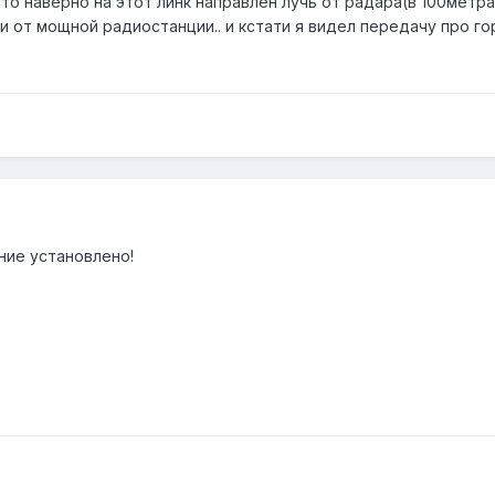
сто наверно на этот линк направлен лучь от радара(в 100мет
или от мощной радиостанции.. и кстати я видел передачу про г
ние установлено!