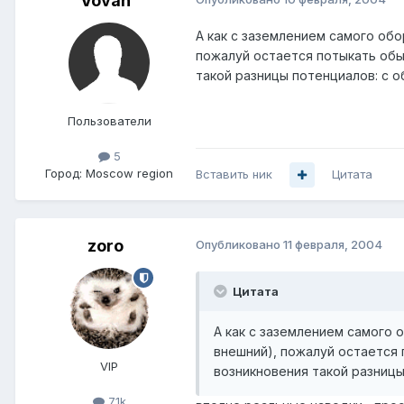
Vovan
А как с заземлением самого обо
пожалуй остается потыкать обы
такой разницы потенциалов: с о
Пользователи
5
Город:
Moscow region
Вставить ник
Цитата
zoro
Опубликовано
11 февраля, 2004
Цитата
А как с заземлением самого 
внешний), пожалуй остается
VIP
возникновения такой разницы
7.1k