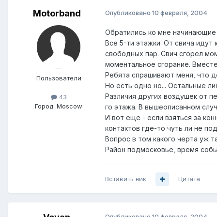
Motorband
Опубликовано
10 февраля, 2004
Обратились ко мне начинающие 
Все 5-ти этажки. От свича идут
свободных пар. Свич сгорел мом
моментальное сгорание. Вместе
Ребята спрашивают меня, что де
Пользователи
Но есть одно но... Остальные л
Различия других воздушек от пе
43
Город:
Moscow
го этажа. В вышеописанном случ
И вот еще - если взяться за ко
контактов где-то чуть ли не под
Вопрос в том какого черта уж т
Район подмосковье, время собы
Вставить ник
Цитата
Опубликовано
10 февраля, 2004