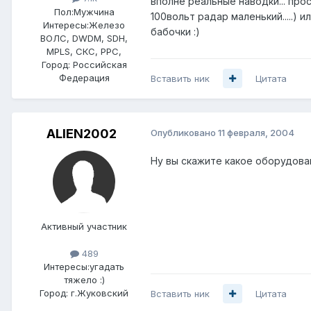
вполне реальные наводки... про
Пол:
Мужчина
100вольт радар маленький.....) 
Интересы:
Железо
бабочки :)
ВОЛС, DWDM, SDH,
MPLS, СКС, РРС,
Город:
Российская
Федерация
Вставить ник
Цитата
ALIEN2002
Опубликовано
11 февраля, 2004
Ну вы скажите какое оборудова
Активный участник
489
Интересы:
угадать
тяжело :)
Город:
г.Жуковский
Вставить ник
Цитата