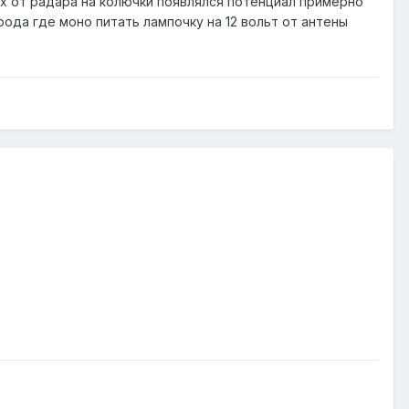
рах от радара на колючки появлялся потенциал примерно
орода где моно питать лампочку на 12 вольт от антены