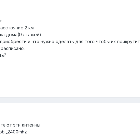
+
расстояние 2 км
ыша дома(9 этажей)
приобрести и что нужно сделать для того чтобы их прикрутит
 расписано.
ть?
отают эти антенны
ml?obl_2400mhz