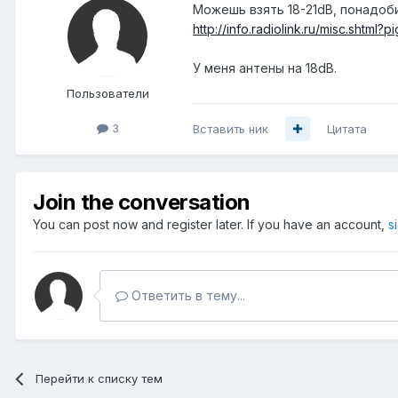
Можешь взять 18-21dB, понадоб
http://info.radiolink.ru/misc.shtml?pig
У меня антены на 18dB.
Пользователи
3
Вставить ник
Цитата
Join the conversation
You can post now and register later. If you have an account,
s
Ответить в тему...
Перейти к списку тем