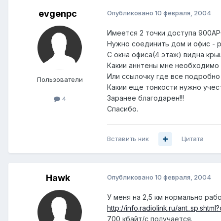
evgenpc
Опубликовано
10 февраля, 2004
Имеется 2 точки доступа 900AP
Нужно соединить дом и офис - 
С окна офиса(4 этаж) видна кр
Какии аннтены мне необходимо 
Или ссылочку где все подробно
Пользователи
Какии еще тонкости нужно учес
Заранее благодарен!!!
4
Спасибо.
Вставить ник
Цитата
Hawk
Опубликовано
10 февраля, 2004
У меня на 2,5 км нормально раб
http://info.radiolink.ru/ant_sp.sht
700 кбайт/с получается.