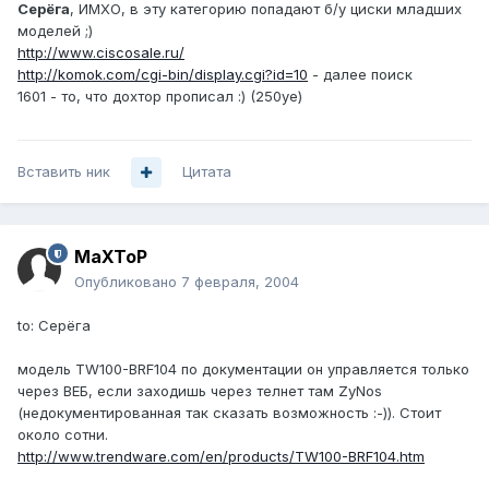
Серёга
, ИМХО, в эту категорию попадают б/у циски младших
моделей ;)
http://www.ciscosale.ru/
http://komok.com/cgi-bin/display.cgi?id=10
- далее поиск
1601 - то, что дохтор прописал :) (250уе)
Вставить ник
Цитата
MaXToP
Опубликовано
7 февраля, 2004
to: Серёга
модель TW100-BRF104 по документации он управляется только
через ВЕБ, если заходишь через телнет там ZyNos
(недокументированная так сказать возможность :-)). Стоит
около сотни.
http://www.trendware.com/en/products/TW100-BRF104.htm