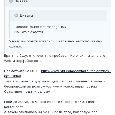
Цитата
Цитата
Compex Router NetPassage 15D
NAT отключается
Что-то вы гоните товарисч.... нат в нём неотключаемый
однако....
Врать не буду, отключать не пробовал. Но опция такая в его
Web-интерфейсе есть.
Посмотрите на iXBT -
http://www.ixbt.com/comm/router-compex-
np16.shtml
Там описывается другая модель, но она отличается только
беспроводными возможностями и консольным портом.
Остальное - один к одному.
Если до 300уе, то можно вообще Cisco SOHO 91 Ethernet
Router взять.
А зачем отключаемый NAT? После того, как получилось