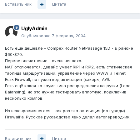
Вставить ник
Цитата
UglyAdmin
Опубликовано
7 февраля, 2004
Есть ещё дешевле - Compex Router NetPassage 15D - в районе
$60-$70.
Первое впечатление - очень неплохо.
NAT отключается, девайс умеет RIP1 и RIP2, есть статическая
таблица маршрутизации, управление через WWW и Telnet.
Есть Firewall, но нужен код активации (хакеры, АУ!).
Есть ещё какая-то заумь типа распределения нагрузки (Load
Balansing), но это нужно тестировать вплотную, подключив
несколько компов.
Из непонравившегося - как раз эта активация (вот уроды)
Firewall'а. Русское руководство явно делал автопереводчик.
Вставить ник
Цитата