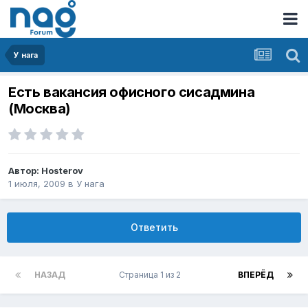
У нага
Есть вакансия офисного сисадмина
(Москва)
Автор:
Hosterov
1 июля, 2009
в
У нага
Ответить
НАЗАД
Страница 1 из 2
ВПЕРЁД