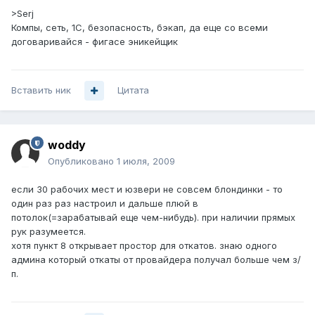
>Serj
Компы, сеть, 1С, безопасность, бэкап, да еще со всеми
договаривайся - фигасе эникейщик
Вставить ник
Цитата
woddy
Опубликовано
1 июля, 2009
если 30 рабочих мест и юзвери не совсем блондинки - то
один раз раз настроил и дальше плюй в
потолок(=зарабатывай еще чем-нибудь). при наличии прямых
рук разумеется.
хотя пункт 8 открывает простор для откатов. знаю одного
админа который откаты от провайдера получал больше чем з/
п.