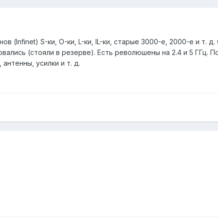
 (Infinet) S-ки, O-ки, L-ки, IL-ки, старые 3000-е, 2000-е и т.
ались (стояли в резерве). Есть революшены на 2.4 и 5 ГГц. П
антенны, усилки и т. д.