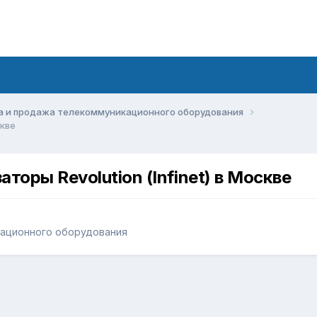
а и продажа телекоммуникационного оборудования
скве
оры Revolution (Infinet) в Москве
кационного оборудования