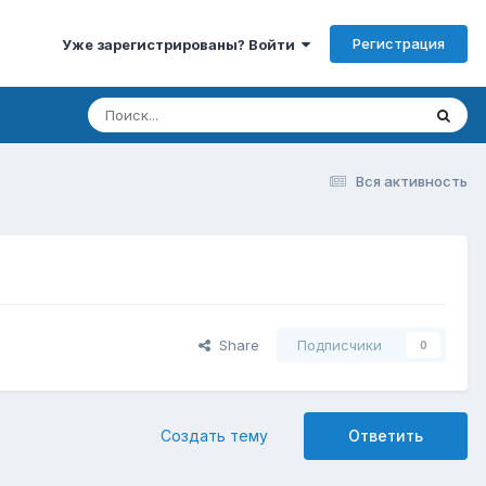
Регистрация
Уже зарегистрированы? Войти
Вся активность
Share
Подписчики
0
Создать тему
Ответить