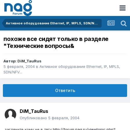
Активное оборудование Ethernet, IP, MPLS, SDN/NFV...
похоже все сидят только в разделе
"Технические вопросы&
Автор:
DiM_TauRus
5 февраля, 2004
в
Активное оборудование Ethernet, IP, MPLS,
SDN/NFV...
Ответить
DiM_TauRus
Опубликовано
5 февраля, 2004
загляните кому не в тягу
http://forum.nag.ru/viewtopic.php?