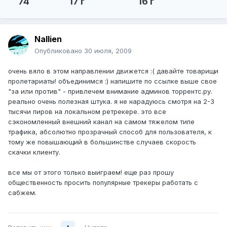
74
17 г
16 г
Nallien
Опубликовано
30 июля, 2009
очень вяло в этом направлении движется :( давайте товарищи
пролетариаты! объединимся :) напишите по ссылке выше свое
"за или против" - привлечем внимание админов торрентс.ру.
реально очень полезная штука. я не нарадуюсь смотря на 2-3
тысячи пиров на локальном ретрекере. это все
сэкономленный внешний канал на самом тяжелом типе
трафика, абсолютно прозрачный способ для пользователя, к
тому же повышающий в большинстве случаев скорость
скачки клиенту.
все мы от этого только выиграем! еще раз прошу
общественность просить популярные трекеры работать с
сабжем.