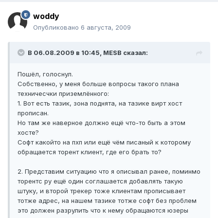
woddy
Опубликовано
6 августа, 2009
В 06.08.2009 в 10:45, MESB сказал:
Пошёл, голоснул.
Собственно, у меня больше вопросы такого плана
техничесчки приземлённого:
1. Вот есть тазик, зона поднята, на тазике вирт хост
прописан.
Но там же наверное должно ещё что-то быть а этом
хосте?
Софт какойто на пхп или ещё чём писаный к которому
обращается торент клиент, где его брать то?
2. Представим ситуацию что я описывал ранее, поминмо
торентс ру ещё один соглашается добавлять такую
штуку, и второй трекер тоже клиентам прописывает
тотже адрес, на нашем тазике тотже софт без проблем
это должен разрулить что к нему обращаются юзеры