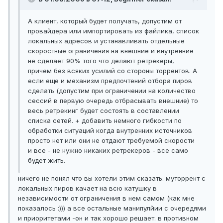
А клиент, который будет получать, допустим от
провайдера или импортировать из файлика, список
локальных адресов и устанавливать отдельные
скоростные ограничения на внешние и внутренние
не сделает 90% того что делают ретрекеры,
причем без всяких усилий со стороны торрентов. А
если еще и механизм предпочтений отбора пиров
сделать (допустим при ограничении на количество
сессий в первую очередь отбрасывать внешние) то
весь ретрекинг будет состоять в составлении
списка сетей. + добавить немного гибкости по
обработки ситуаций когда внутренних источников
просто нет или они не отдают требуемой скорости
и все - не нужно никаких ретрекеров - все само
будет жить.
ничего не понял что вы хотели этим сказать. муторрент с
локальных пиров качает на всю катушку в
независимости от ограничения в нем самом (как мне
показалось :))) а все остальные манипулйии с очередями
и приоритетами -он и так хорошо решает. в противном