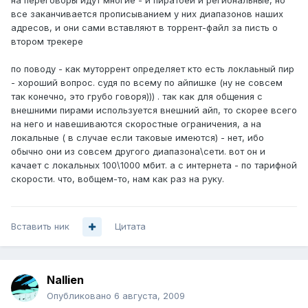
на переговоры идут многие - и пиратбей и региональные, но
все заканчивается прописыванием у них диапазонов наших
адресов, и они сами вставляют в торрент-файл за писть о
втором трекере
по поводу - как муторрент определяет кто есть локлаьный пир
- хороший вопрос. судя по всему по айпишке (ну не совсем
так конечно, это грубо говоря))) . так как для общения с
внешними пирами используется внешний айп, то скорее всего
на него и навешиваются скоростные ограничения, а на
локальные ( в случае если таковые имеются) - нет, ибо
обычно они из совсем другого диапазона\сети. вот он и
качает с локальных 100\1000 мбит. а с интернета - по тарифной
скорости. что, вобщем-то, нам как раз на руку.
Вставить ник
Цитата
Nallien
Опубликовано
6 августа, 2009