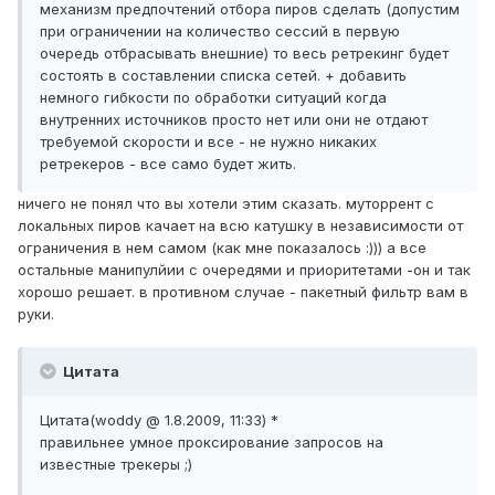
механизм предпочтений отбора пиров сделать (допустим
при ограничении на количество сессий в первую
очередь отбрасывать внешние) то весь ретрекинг будет
состоять в составлении списка сетей. + добавить
немного гибкости по обработки ситуаций когда
внутренних источников просто нет или они не отдают
требуемой скорости и все - не нужно никаких
ретрекеров - все само будет жить.
ничего не понял что вы хотели этим сказать. муторрент с
локальных пиров качает на всю катушку в независимости от
ограничения в нем самом (как мне показалось :))) а все
остальные манипулйии с очередями и приоритетами -он и так
хорошо решает. в противном случае - пакетный фильтр вам в
руки.
Цитата
Цитата(woddy @ 1.8.2009, 11:33) *
правильнее умное проксирование запросов на
известные трекеры ;)