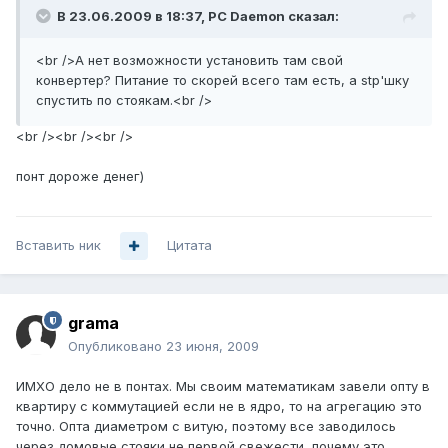
В 23.06.2009 в 18:37, PC Daemon сказал:
<br />А нет возможности установить там свой
конвертер? Питание то скорей всего там есть, а stp'шку
спустить по стоякам.<br />
<br /><br /><br />
понт дороже денег)
Вставить ник
Цитата
grama
Опубликовано
23 июня, 2009
ИМХО дело не в понтах. Мы своим математикам завели опту в
квартиру с коммутацией если не в ядро, то на агрегацию это
точно. Опта диаметром с витую, поэтому все заводилось
через домовые стояки не первой свежести, почему это