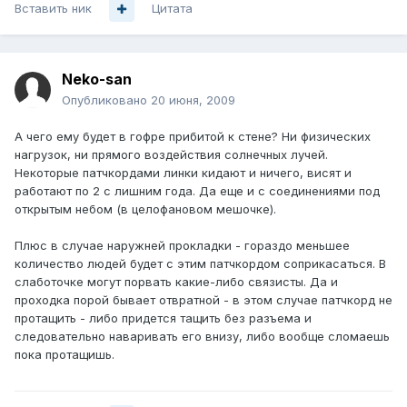
Вставить ник
Цитата
Neko-san
Опубликовано
20 июня, 2009
А чего ему будет в гофре прибитой к стене? Ни физических
нагрузок, ни прямого воздействия солнечных лучей.
Некоторые патчкордами линки кидают и ничего, висят и
работают по 2 с лишним года. Да еще и с соединениями под
открытым небом (в целофановом мешочке).
Плюс в случае наружней прокладки - гораздо меньшее
количество людей будет с этим патчкордом соприкасаться. В
слаботочке могут порвать какие-либо связисты. Да и
проходка порой бывает отвратной - в этом случае патчкорд не
протащить - либо придется тащить без разъема и
следовательно наваривать его внизу, либо вообще сломаешь
пока протащишь.