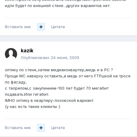
идти будет по внешней стене...других вараинтов нет.
Вставить ник
Цитата
kazik
Опубликовано
24 июня, 2009
оптику по стене,затем медиаконвертер,медь и в PC ?
Проще MC наверху оставить,а медь от него FTPшкой на тросе
по фасаду,
с талрепом,с занулением-100 лет будет 70 мегабит
подавать.Или гигабит.
IMHO оптику в квартиру-лоховской вариант.
(у нас есть такие клиенты :)
Вставить ник
Цитата