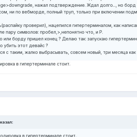
age>downgrade, нажал подтверждение. Ждал долго..., но борд т
сом, ни по вебморде, полный труп, только при включении по
(распайку проверил), нацепился гипертерминалом, как написан
е пару символов: пробел,>,непонятно что, и Р.
аю или борду пришел конец ? Делаю так: запускаю гипертермин
о убить этот девайс ?
ся с таким, жалко выбрасывать, совсем новый, три месяца как 
ировка в гипертерминале стоит.
сказал:
кодировка в гипертерминале стоит.