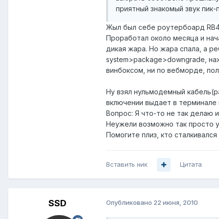
приятный знакомый звук пик-п
Жыл был себе роутербоард RB433
Проработал около месяца и нача
дикая жара. Но жара спала, а ре
system>package>downgrade, нажа
винбоксом, ни по вебморде, по
Ну взял нульмодемный кабель(ра
включении выдает в терминале п
Вопрос: Я что-то не так делаю 
Неужели возможно так просто у
Помогите плиз, кто сталкивался
Вставить ник
Цитата
SSD
Опубликовано
22 июня, 2010