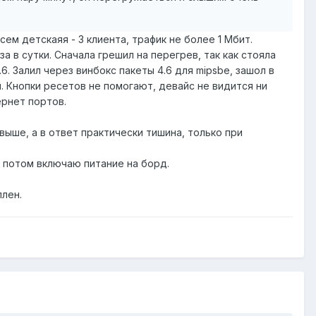
м детскаяя - 3 клиента, трафик не более 1 Мбит.
 в сутки. Сначала грешил на перегрев, так как стояла
.6. Залил через винбокс пакеты 4.6 для mipsbe, зашол в
. Кнопки ресетов не помогают, девайс не видится ни
ернет портов.
выше, а в ответ практически тишина, только при
, потом включаю питание на борд.
плен.