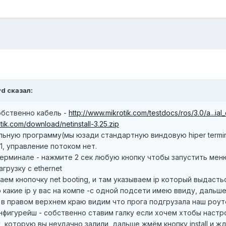
vd сказал:
собственно кабель -
http://www.mikrotik.com/testdocs/ros/3.0/a...ial
tik.com/download/netinstall-3.25.zip
ьную программу(мы юзади стандартную виндовую hiper termina
1, управление потоком нет.
ерминале - нажмите 2 сек любую кнопку чтобы запустить мен
грузку с ethernet
тискаем кнопочку net booting, и там указываем ip который выда
о какие ip у вас на компе -с одной подсети имею ввиду, дал
ler в правом верхнем краю видим что прога подгрузала наш роу
онфигурейш - собственно ставим галку если хочем хтобы настро
 которую вы неудачно залили, дальше жмём кнопку install и ж