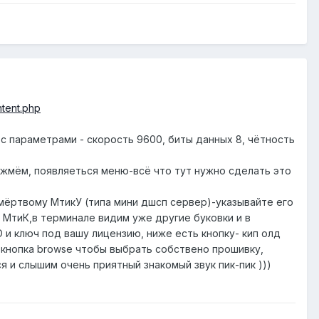
ntent.php
с параметрами - скорость 9600, биты данных 8, чётность
 жмём, появляеться меню-всё что тут нужно сделать это
ся мёртвому МтикУ (типа мини дшсп сервер)-указывайте его
й МтиК,в терминале видим уже другие буковки и в
D и ключ под вашу лицензию, ниже есть кнопку- кип олд
ь кнопка browse чтобы выбрать собствено прошивку,
я и слышим очень приятный знакомый звук пик-пик )))