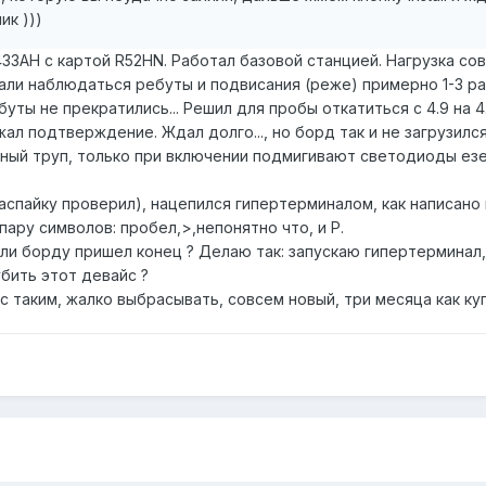
ик )))
AH с картой R52HN. Работал базовой станцией. Нагрузка совсе
ли наблюдаться ребуты и подвисания (реже) примерно 1-3 раза
буты не прекратились... Решил для пробы откатиться с 4.9 на 4
л подтверждение. Ждал долго..., но борд так и не загрузился
лный труп, только при включении подмигивают светодиоды ез
спайку проверил), нацепился гипертерминалом, как написано 
ару символов: пробел,>,непонятно что, и Р.
или борду пришел конец ? Делаю так: запускаю гипертерминал
бить этот девайс ?
 с таким, жалко выбрасывать, совсем новый, три месяца как ку