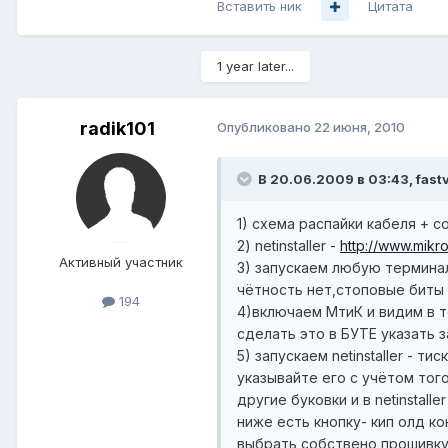
Вставить ник
Цитата
1 year later...
radik101
Опубликовано
22 июня, 2010
В 20.06.2009 в 03:43, fast
1) схема распайки кабеля + 
2) netinstaller -
http://www.mikro
Активный участник
3) запускаем любую терминал
чётность нет,стоповые биты 
194
4)включаем МтиК и видим в т
сделать это в БУТЕ указать за
5) запускаем netinstaller - 
указывайте его с учётом тог
другие буковки и в netinstal
ниже есть кнопку- кип олд к
выбрать собствено прошивку,