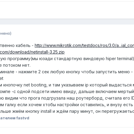
енено)
ственно кабель -
http://www.mikrotik.com/testdocs/ros/3.0/a...ial_co
.com/download/netinstall-3.25.zip
ую программу(мы юзади стандартную виндовую hiper terminal)
е потоком нет.
минале - нажмите 2 сек любую кнопку чтобы запустить меню -
et
каем кнопочку net booting, и там указываем ip который выдасть
а компе -с одной подсети имею ввиду, дальше включаем мерты
раю видим что прога подгрузала наш роутерборд, считала его I
м галку если хочем хтобы настройки оставились, и внузу ест
льше жмём кнопку install и ждём пару минут, он перегружаетьс
ателем fastvd