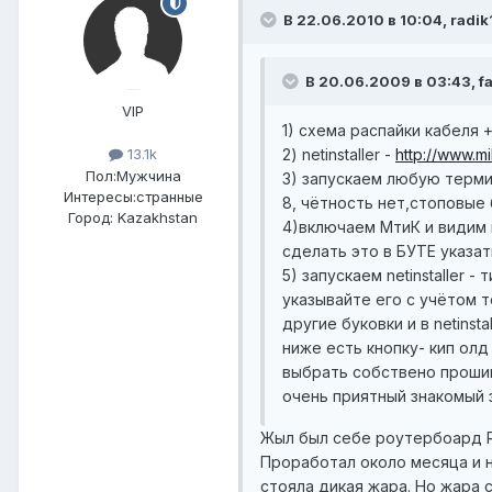
В 22.06.2010 в 10:04, radik
В 20.06.2009 в 03:43, fa
VIP
1) схема распайки кабеля 
2) netinstaller -
http://www.mi
13.1k
Пол:
Мужчина
3) запускаем любую терми
Интересы:
странные
8, чётность нет,стоповые 
Город:
Kazakhstan
4)включаем МтиК и видим 
сделать это в БУТЕ указать
5) запускаем netinstaller 
указывайте его с учётом 
другие буковки и в netins
ниже есть кнопку- кип олд
выбрать собствено прошив
очень приятный знакомый з
Жыл был себе роутербоард RB
Проработал около месяца и н
стояла дикая жара. Но жара с