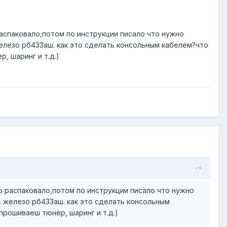
 распаковало,потом по инструкции писало что нужно
железо рб433аш. как это сделать консольным кабелем?что
, шаринг и т.д.)
его распаковало,потом по инструкции писало что нужно
С. железо рб433аш. как это сделать консольным
прошиваеш тюнер, шаринг и т.д.)