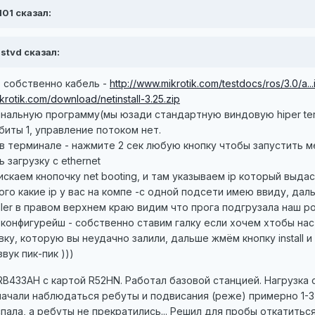
101 сказал:
stvd сказал:
+ собственно кабель -
http://www.mikrotik.com/testdocs/ros/3.0/a...
krotik.com/download/netinstall-3.25.zip
нальную программу(мы юзади стандартную виндовую hiper ter
биты 1, управление потоком нет.
в терминале - нажмите 2 сек любую кнопку чтобы запустить м
 загрузку с ethernet
- тискаем кнопочку net booting, и там указываем ip который вы
того какие ip у вас на компе -с одной подсети имею ввиду, д
taller в правом верхнем краю видим что прога подгрузала наш 
 конфигурейш - собственно ставим галку если хочем хтобы нас
ку, которую вы неудачно залили, дальше жмём кнопку install 
вук пик-пик )))
433AH с картой R52HN. Работал базовой станцией. Нагрузка со
ачали наблюдаться ребуты и подвисания (реже) примерно 1-3 р
пала, а ребуты не прекратились... Решил для пробы откатиться 