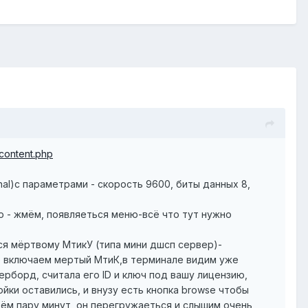
_content.php
l)с параметрами - скорость 9600, биты данных 8,
ю - жмём, появляеться меню-всё что тут нужно
сться мёртвому МтикУ (типа мини дшсп сервер)-
ьше включаем мертый МтиК,в терминале видим уже
терборд, считала его ID и ключ под вашу лицензию,
йки оставились, и внузу есть кнопка browse чтобы
дём пару минут, он перегружаеться и слышим очень