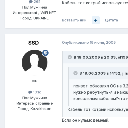
265
Кабель тот котрый используетс
Пол:
Мужчина
Интересы:
sat , WIFI NET
Город:
UKRAINE
Вставить ник
Цитата
SSD
Опубликовано
19 июня, 2009
В 18.06.2009 в 20:39, ol19
В 18.06.2009 в 14:52, jin
VIP
привет. обновлял ОС на 3.
нужно ребутнуть-я и нажал
13.1k
Пол:
Мужчина
консольным кабелем?что н
Интересы:
странные
Город:
Kazakhstan
Кабель тот котрый использу
Если он нульмодемный.