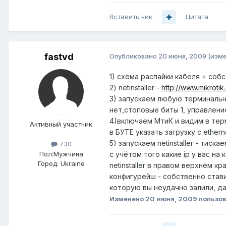
Вставить ник
Цитата
fastvd
Опубликовано
20 июня, 2009
(изм
1) схема распайки кабеля + соб
2) netinstaller -
http://www.mikrotik
3) запускаем любую терминальн
нет,стоповые биты 1, управлени
4)включаем МтиК и видим в тер
Активный участник
в БУТЕ указать загрузку с ethern
5) запускаем netinstaller - тис
730
Пол:
Мужчина
с учётом того какие ip у вас н
Город:
Ukraine
netinstaller в правом верхнем к
конфигурейш - собственно стави
которую вы неудачно залили, да
Изменено
20 июня, 2009
пользов