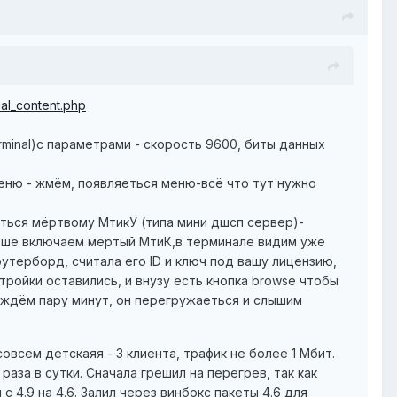
ial_content.php
minal)с параметрами - скорость 9600, биты данных
еню - жмём, появляеться меню-всё что тут нужно
дасться мёртвому МтикУ (типа мини дшсп сервер)-
альше включаем мертый МтиК,в терминале видим уже
роутерборд, считала его ID и ключ под вашу лицензию,
тройки оставились, и внузу есть кнопка browse чтобы
и ждём пару минут, он перегружаеться и слышим
всем детскаяя - 3 клиента, трафик не более 1 Мбит.
аза в сутки. Сначала грешил на перегрев, так как
с 4.9 на 4.6. Залил через винбокс пакеты 4.6 для