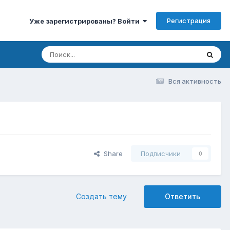
Регистрация
Уже зарегистрированы? Войти
Вся активность
Share
Подписчики
0
Создать тему
Ответить