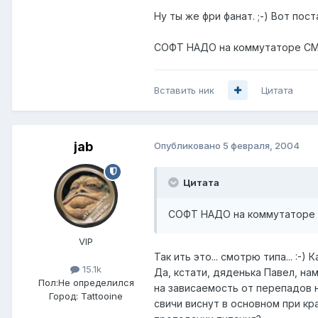
Ну ты же фри фанат. ;-) Вот по
СОФТ НАДО на коммутаторе СМОТР
Вставить ник
Цитата
jab
Опубликовано
5 февраля, 2004
Цитата
СОФТ НАДО на коммутаторе СМ
VIP
Так ить это... смотрю типа... :-
15.1k
Да, кстати, дяденька Павел, на
Пол:
Не определился
на зависаемость от перепадов 
Город:
Tattooine
свичи виснут в основном при кр