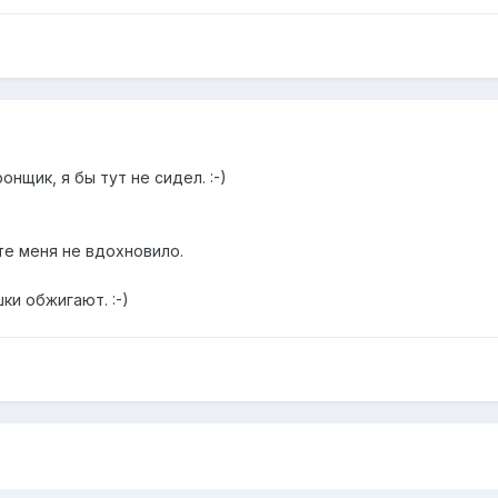
нщик, я бы тут не сидел. :-)
те меня не вдохновило.
шки обжигают. :-)