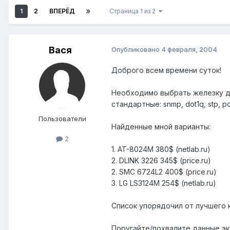
1
2
ВПЕРЁД
Страница 1 из 2
Вася
Опубликовано
4 февраля, 2004
Доброго всем времени суток!
Необходимо выбрать железку дл
стандартные: snmp, dot1q, stp, por
Пользователи
Найденные мной варианты:
2
1. AT-8024M 380$ (netlab.ru)
2. DLINK 3226 345$ (price.ru)
2. SMC 6724L2 400$ (price.ru)
3. LG LS3124M 254$ (netlab.ru)
Список упорядочил от лучшего 
Поругайте/похвалите данные эк