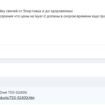
ейку свичей от 5портовых и до здоровенных
озрения что цены на layer-2 должны в скором времени еще про
Dnet TEG-S2400i
oducts/TEG-S2400i.htm