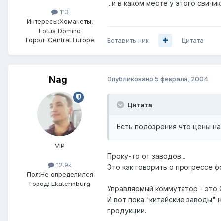
.. и в каком месте у этого свичика
113
Интересы:
Хоманеты,
Lotus Domino
Город:
Central Europe
Вставить ник
Цитата
Nag
Опубликовано
5 февраля, 2004
Цитата
Есть подозрения что цены на
VIP
Проку-то от заводов...
12.9k
Это как говорить о прогрессе ф
Пол:
Не определился
Город:
Ekaterinburg
Управляемый коммутатор - это
И вот пока "китайские заводы" 
продукции.