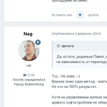
пропадании питания?
Вставить ник
Цитата
Nag
Опубликовано
5 февраля, 2004
Цитата
Да, кстати, дяденька Павел,
на зависаемость от перепад
VIP
12.9k
Тсс... Не знаю. ;-)
Пол:
Не определился
Вернее знаю один метод - взять
Город:
Ekaterinburg
Но это не 100% результат...
Хотя на управляемом железе зав
кривого софта проблем не обере