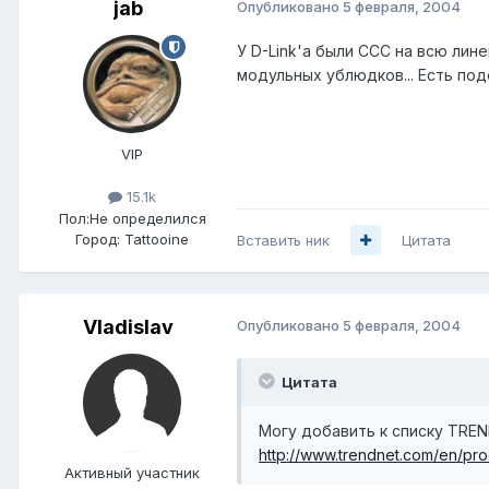
jab
Опубликовано
5 февраля, 2004
У D-Link'а были ССС на всю лин
модульных ублюдков... Есть под
VIP
15.1k
Пол:
Не определился
Город:
Tattooine
Вставить ник
Цитата
Vladislav
Опубликовано
5 февраля, 2004
Цитата
Могу добавить к списку TREN
http://www.trendnet.com/en/pr
Активный участник