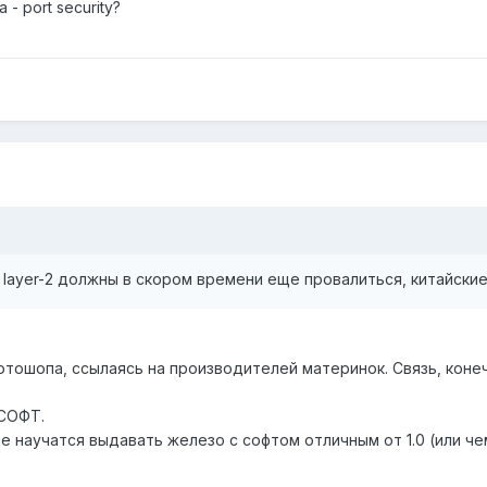
 - port security?
 layer-2 должны в скором времени еще провалиться, китайские
отошопа, ссылаясь на производителей материнок. Связь, конеч
 СОФТ.
не научатся выдавать железо с софтом отличным от 1.0 (или че