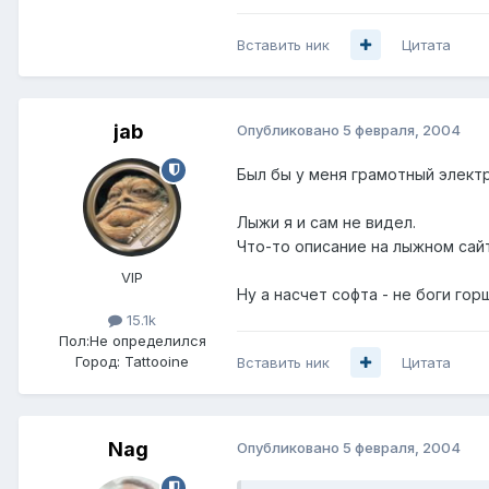
Вставить ник
Цитата
jab
Опубликовано
5 февраля, 2004
Был бы у меня грамотный электро
Лыжи я и сам не видел.
Что-то описание на лыжном сай
VIP
Ну а насчет софта - не боги гор
15.1k
Пол:
Не определился
Город:
Tattooine
Вставить ник
Цитата
Nag
Опубликовано
5 февраля, 2004