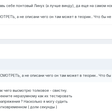
ставь себе понтовый Линух (а лучше винду), да еще на самом н
ЕТЬ, а не описани чего он там может в теории... Что бы не 
ОТРЕТЬ, а не описани чего он там может в теории... Что бы 
) Как чего высмотрю толковое - свистну.
мекните неразумному как их тестировать
напряжения ? Насколько я могу судить
атковременном ( доли секунды )