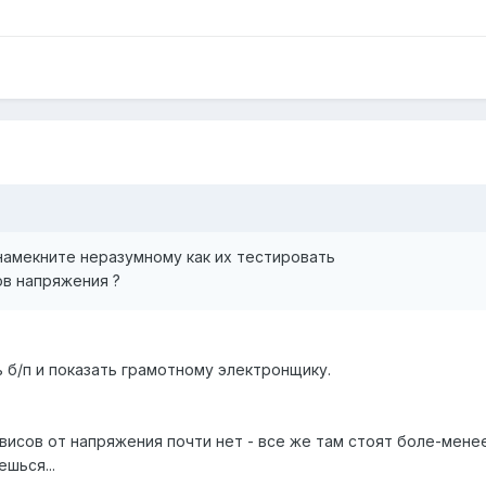
 намекните неразумному как их тестировать
ов напряжения ?
 б/п и показать грамотному электронщику.
исов от напряжения почти нет - все же там стоят боле-менее
шься...