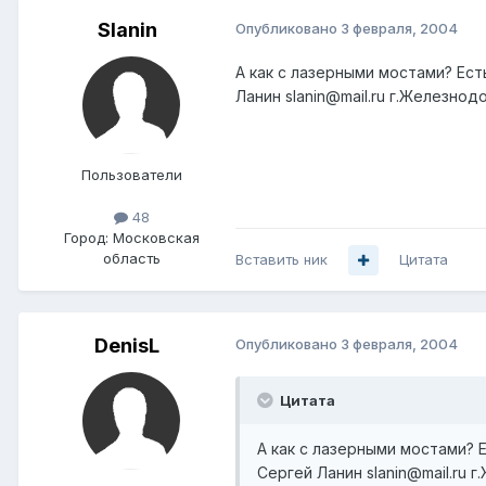
Slanin
Опубликовано
3 февраля, 2004
А как с лазерными мостами? Ест
Ланин slanin@mail.ru г.Железно
Пользователи
48
Город:
Московская
область
Вставить ник
Цитата
DenisL
Опубликовано
3 февраля, 2004
Цитата
А как с лазерными мостами? Е
Сергей Ланин slanin@mail.ru