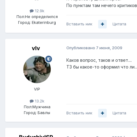
По пунктам там нечего критикова
12.9k
Пол:
Не определился
Город:
Ekaterinburg
Вставить ник
Цитата
vIv
Опубликовано
7 июня, 2009
Каков вопрос, таков и ответ....
ТЗ бы какое-то оформил что ли...
VIP
13.2k
Пол:
Мужчина
Город:
Бавлы
Вставить ник
Цитата