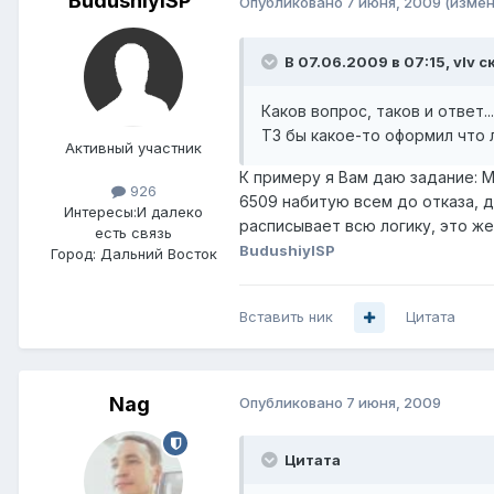
BudushiyISP
Опубликовано
7 июня, 2009
(измен
В 07.06.2009 в 07:15, vIv с
Каков вопрос, таков и ответ...
ТЗ бы какое-то оформил что ли
Активный участник
К примеру я Вам даю задание: 
926
6509 набитую всем до отказа, 
Интересы:
И далеко
расписывает всю логику, это же 
есть связь
BudushiyISP
Город:
Дальний Восток
Вставить ник
Цитата
Nag
Опубликовано
7 июня, 2009
Цитата