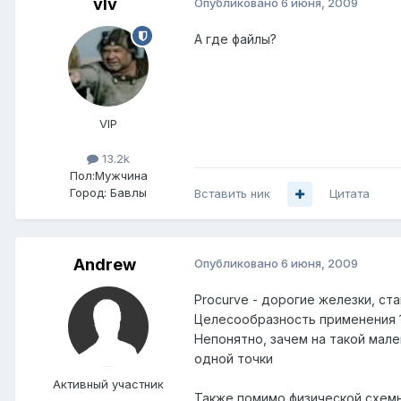
vIv
Опубликовано
6 июня, 2009
А где файлы?
VIP
13.2k
Пол:
Мужчина
Город:
Бавлы
Вставить ник
Цитата
Andrеw
Опубликовано
6 июня, 2009
Procurve - дорогие железки, ст
Целесообразность применения 1
Непонятно, зачем на такой мал
одной точки
Активный участник
Также помимо физической схемы