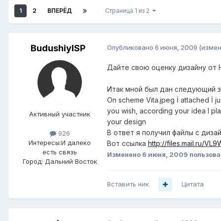
1
2
ВПЕРЁД
Страница 1 из 2
BudushiyISP
Опубликовано
6 июня, 2009
(измен
Дайте свою оценку дизайну от 
Итак мной был дан следующий з
On scheme Vita.jpeg İ attached İ ju
you wish, according your idea I pl
Активный участник
your design
В ответ я получил файлы с диз
926
Интересы:
И далеко
Вот ссылка
http://files.mail.ru/VL
есть связь
Изменено
6 июня, 2009
пользова
Город:
Дальний Восток
Вставить ник
Цитата