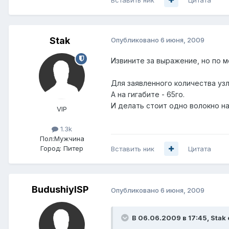
Stak
Опубликовано
6 июня, 2009
Извините за выражение, но по м
Для заявленного количества узл
А на гигабите - 65го.
И делать стоит одно волокно на 
VIP
1.3k
Пол:
Мужчина
Город:
Питер
Вставить ник
Цитата
BudushiyISP
Опубликовано
6 июня, 2009
В 06.06.2009 в 17:45, Stak 