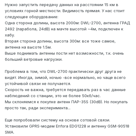
Нужно запустить передачу данных на расстоянии 15 км в
условиях горной местности. Видимость прямая. У нас стоит
следующее оборудование:
Одна сторона долины, высота 2000м: DWL-2700, антенна ГРАД
2492 (парабола, 24dB) на мачте высотой ~4м, подключен к
хабу.
Вторая сторона долины, высота 300м: все тоже самое,
антенна на высоте 1.5м.
Выше поднимать антенны пости нет возможности, т.к. очень
больший ветровые нагрузки.
Проблема в том, что DWL-2700 практически друг друга не
видят. Иногда, зимой, ночью -все нормально, но чаще всего
устойчивой связи не получается.
Скорость не важна, требуется передавать раз в час данные
наблюдений со станции, это не более 50кб/час.
Мы склоняемся к покупке антенн ПАР-35S (30dB). Но покупать
просто так, ради эксперимента...
Еще попробовали систему на основе сотовой связи.
Установили GPRS-модем Enfora EDG1228 и антенну GSM-90518
SMA.