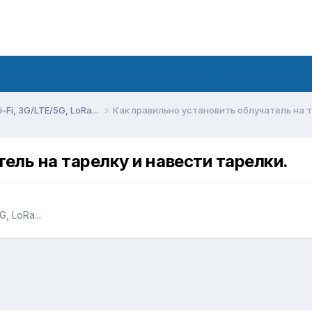
Fi, 3G/LTE/5G, LoRa...
Как правильно установить облучатель на т
ель на тарелку и навести тарелки.
, LoRa...