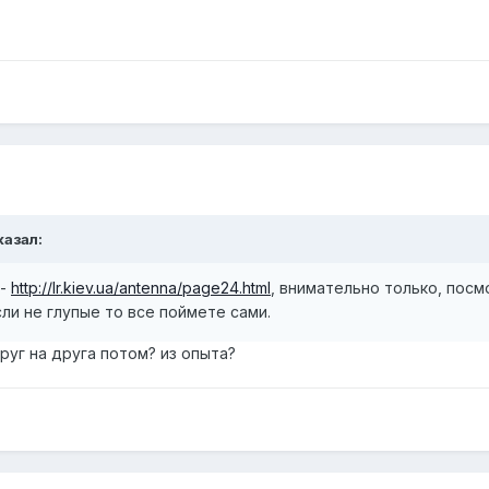
казал:
 -
http://lr.kiev.ua/antenna/page24.html
, внимательно только, посм
ли не глупые то все поймете сами.
руг на друга потом? из опыта?