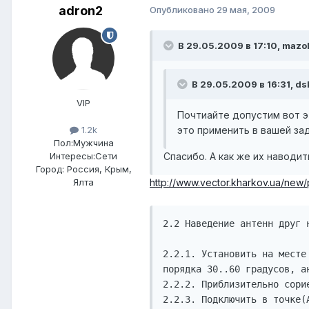
adron2
Опубликовано
29 мая, 2009
В 29.05.2009 в 17:10, mazol
В 29.05.2009 в 16:31, ds
VIP
Почтиайте допустим вот э
это применить в вашей зад
1.2k
Пол:
Мужчина
Спасибо. А как же их наводит
Интересы:
Сети
Город:
Россия, Крым,
http://www.vector.kharkov.ua/new/
Ялта
2.2 Наведение антенн друг 
2.2.1. Установить на месте
порядка 30..60 градусов, ан
2.2.2. Приблизительно сори
2.2.3. Подключить в точке(