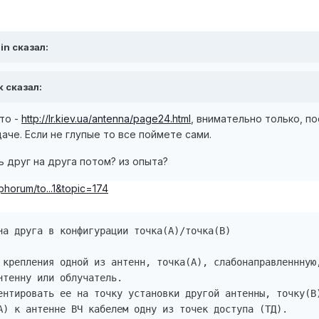
in сказал:
k сказал:
то -
http://lr.kiev.ua/antenna/page24.html
, внимательно только, п
аче. Если не глупые то все поймете сами.
ь друг на друга потом? из опыта?
phorum/to...1&topic=174
на друга в конфигурации точка(А)/точка(В)

 крепления одной из антенн, точка(А), слабонаправленнную,
тенну или облучатель.

ентировать ее на точку установки другой антенны, точку(В)
А) к антенне ВЧ кабелем одну из точек доступа (ТД).
