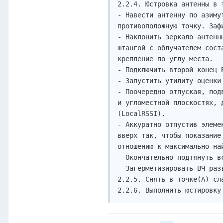
2.2.4. Юстровка антенны в т
- Навести антенну по азиму
противоположную точку. Заф
- Наклонить зеркало антенн
штангой с облучателем сост
крепление по углу места.

- Подключить второй конец В
- Запустить утилиту оценки
- Поочередно отпуская, под
и угломестной плоскостях, 
(LocalRSSI).

- Аккуратно отпустив элеме
вверх так, чтобы показание
отношению к максимально най
- Окончательно подтянуть в
- Загерметизировать ВЧ раз
2.2.5. Снять в точке(А) сл
2.2.6. Выполнить юстировку