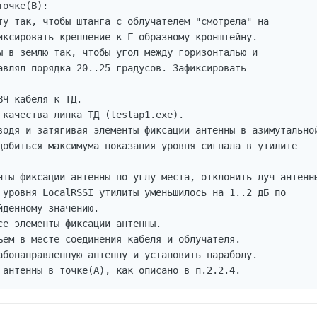
очке(В):

ту так, чтобы штанга с облучателем "смотрела" на

иксировать крепление к Г-образному кронштейну.

ы в землю так, чтобы угол между горизонталью и

авлял порядка 20..25 градусов. Зафиксировать

Ч кабеля к ТД.

 качества линка ТД (testap1.exe).

водя и затягивая элементы фиксации антенны в азимутальной
добиться максимума показания уровня сигнала в утилите

нты фиксации антенны по углу места, отклонить луч антенны
 уровня LocalRSSI утилиты уменьшилось на 1..2 дБ по

денному значению.

се элементы фиксации антенны.

ъем в месте соединения кабеля и облучателя.

абонаправленную антенну и установить параболу.

 антенны в точке(А), как описано в п.2.2.4.