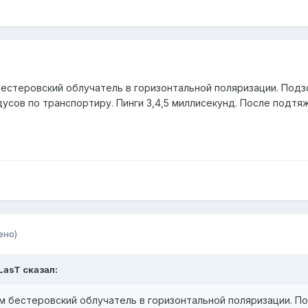
 бестеровский облучатель в горизонтальной поляризации. Под
адусов по транспортиру. Пинги 3,4,5 миллисекунд. После подтя
ено)
_LasT сказал:
.2м бестеровский облучатель в горизонтальной поляризации. П