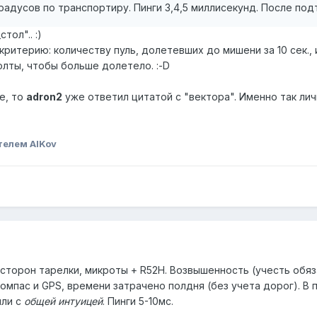
градусов по транспортиру. Пинги 3,4,5 миллисекунд. После по
тол".. :)
ритерию: количеству пуль, долетевших до мишени за 10 сек., 
олты, чтобы больше долетело. :-D
ме, то
adron2
уже ответил цитатой с "вектора". Именно так лич
телем AlKov
 сторон тарелки, микроты + R52H. Возвышенность (учесть обя
омпас и GPS, времени затрачено полдня (без учета дорог). В 
или с
общей интуицей
. Пинги 5-10мс.