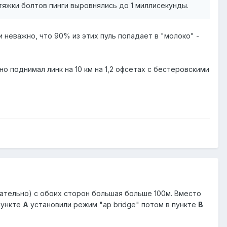
дтяжки болтов пинги выровнялись до 1 миллисекунды.
и неважно, что 90% из этих пуль попадает в "молоко" -
но поднимал линк на 10 км на 1,2 офсетах с бестеровскими
зательно) с обоих сторон большая больше 100м. Вместо
пункте
А
установили режим "ap bridge" потом в пункте
B