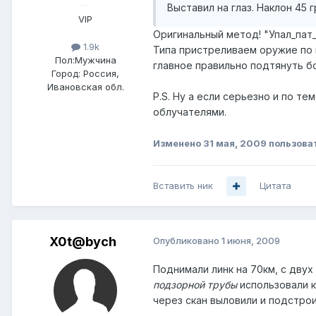
Выставил на глаз. Наклон 45 
VIP
Оригинальный метод! "Упал_пат_с
1.9k
Типа пристреливаем оружие по к
Пол:
Мужчина
главное правильно подтянуть б
Город:
Россия,
Ивановская обл.
P.S. Ну а если серьезно и по те
облучателями.
Изменено
31 мая, 2009
пользова
Вставить ник
Цитата
X0t@bych
Опубликовано
1 июня, 2009
Поднимали линк на 70км, с двух
подзорной трубы
использовали к
через скан выловили и подстро