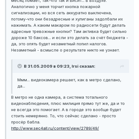
месяц ломает, так-что так и висит... в воздухе.
Аналогично у меня торчит кнопка пожарной
сигнализации, но вся сеть аккуратно выключена,
потому-что они безадресные и хулиганы задолбали их
нажимать. А каким макаром по радиосети будут делать
адресные тревожные кнопки? Там активка будет сильно
дороже 10 баксов... и если это делать за счёт бюджета -
да, это опять будет незаметный попил налогов.
Незаметный - всмысле о результате никто не узнает.
В 31.05.2009 в 09:23, Irsi сказал:
Ммм... видеокамера решает, как в метро сделано,
да...
В метро не одна камера, а система тотального
видеонаблюдения, плюс милиция прямо тут же, да и то
не всегда это помогает. А в городе это вообще будет
стоить немерянно. То, что сейчас сделано - просто
просёр бабла.
http://www.sec4all.ru/content/view/2789/49/