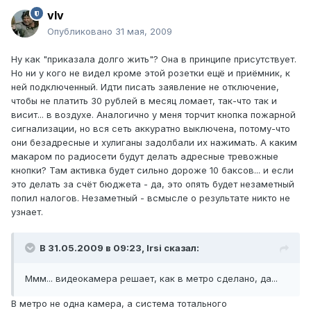
vIv
Опубликовано
31 мая, 2009
Ну как "приказала долго жить"? Она в принципе присутствует.
Но ни у кого не видел кроме этой розетки ещё и приёмник, к
ней подключенный. Идти писать заявление не отключение,
чтобы не платить 30 рублей в месяц ломает, так-что так и
висит... в воздухе. Аналогично у меня торчит кнопка пожарной
сигнализации, но вся сеть аккуратно выключена, потому-что
они безадресные и хулиганы задолбали их нажимать. А каким
макаром по радиосети будут делать адресные тревожные
кнопки? Там активка будет сильно дороже 10 баксов... и если
это делать за счёт бюджета - да, это опять будет незаметный
попил налогов. Незаметный - всмысле о результате никто не
узнает.
В 31.05.2009 в 09:23, Irsi сказал:
Ммм... видеокамера решает, как в метро сделано, да...
В метро не одна камера, а система тотального