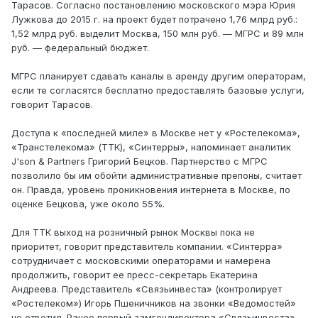
Тарасов. Согласно постановлению московского мэра Юрия
Лужкова до 2015 г. на проект будет потрачено 1,76 млрд руб.:
1,52 млрд руб. выделит Москва, 150 млн руб. — МГРС и 89 млн
руб. — федеральный бюджет.
МГРС планирует сдавать каналы в аренду другим операторам,
если те согласятся бесплатно предоставлять базовые услуги,
говорит Тарасов.
Доступа к «последней миле» в Москве нет у «Ростелекома»,
«Транстелекома» (ТТК), «Синтерры», напоминает аналитик
J'son & Partners Григорий Бецков. Партнерство с МГРС
позволило бы им обойти административные препоны, считает
он. Правда, уровень проникновения интернета в Москве, по
оценке Бецкова, уже около 55%.
Для ТТК выход на розничный рынок Москвы пока не
приоритет, говорит представитель компании. «Синтерра»
сотрудничает с московскими операторами и намерена
продолжить, говорит ее пресс-секретарь Екатерина
Андреева. Представитель «Связьинвеста» (контролирует
«Ростелеком») Игорь Пшеничников на звонки «Ведомостей»
не ответил. Ранее первый замгендиректора «Связьинвеста»