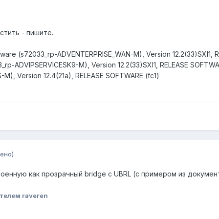
стить - пишите.
tware (s72033_rp-ADVENTERPRISE_WAN-M), Version 12.2(33)SXI1,
3_rp-ADVIPSERVICESK9-M), Version 12.2(33)SXI1, RELEASE SOFTWA
-M), Version 12.4(21a), RELEASE SOFTWARE (fc1)
ено)
енную как прозрачный bridge с UBRL (с примером из документа
телем raveren