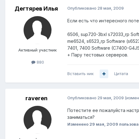
Дегтярев Илья
Опубликовано
28 мая, 2009
Если есть что интересного поте
6506, sup720-3bxl s72033_rp Sof
me6524, s6523_rp Software (s652
7401, 7400 Software (C7400-G4JS
Активный участник
+ Пару тестовых серверов.
880
Вставить ник
Цитата
raveren
Опубликовано
29 мая, 2009
(измен
Потестите ее пожалуйста настро
заниматься?
Изменено
29 мая, 2009
пользова