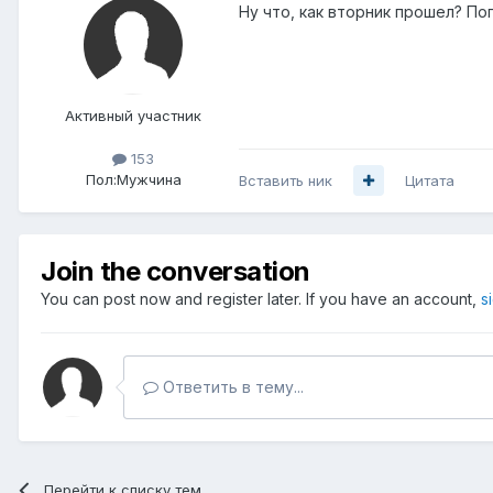
Ну что, как вторник прошел? По
Активный участник
153
Пол:
Мужчина
Вставить ник
Цитата
Join the conversation
You can post now and register later. If you have an account,
s
Ответить в тему...
Перейти к списку тем