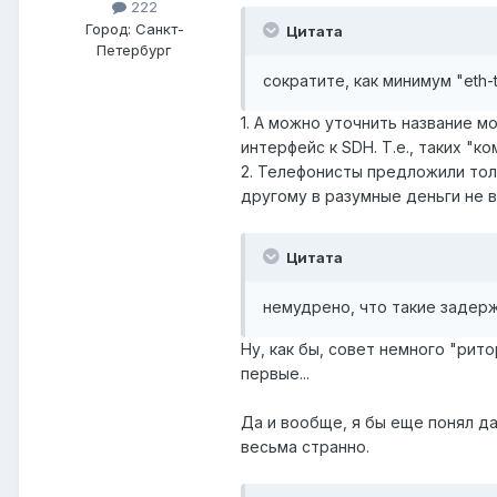
222
Город:
Санкт-
Цитата
Петербург
сократите, как минимум "eth-to-
1. А можно уточнить название мо
интерфейс к SDH. Т.е., таких "
2. Телефонисты предложили толь
другому в разумные деньги не в
Цитата
немудрено, что такие задерж
Ну, как бы, совет немного "рит
первые...
Да и вообще, я бы еще понял да
весьма странно.