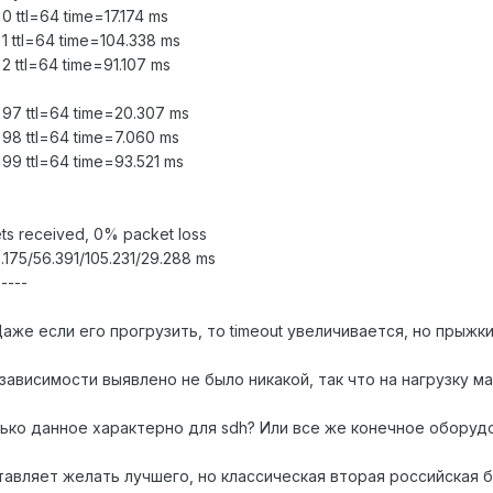
=0 ttl=64 time=17.174 ms
=1 ttl=64 time=104.338 ms
=2 ttl=64 time=91.107 ms
q=97 ttl=64 time=20.307 ms
=98 ttl=64 time=7.060 ms
=99 ttl=64 time=93.521 ms
ets received, 0% packet loss
.175/56.391/105.231/29.288 ms
-----
 Даже если его прогрузить, то timeout увеличивается, но прыжк
зависимости выявлено не было никакой, так что на нагрузку м
олько данное характерно для sdh? Или все же конечное оборуд
ставляет желать лучшего, но классическая вторая российская 