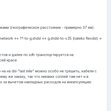
ами (географическое расстояние - примерно 37 км):
network <-> ??-to-g.shdsl <-> g.shdsl-to-v.35 (nateks flexdsl) <-
истов и далее по sdh транспортируется на
ей красе.
а на dsl-"last mile" можно особо не грешить, кабели с
му же заказу, так что никаких соплей там нет и в
что за вычетом накладных расходов на инкапсуляцию