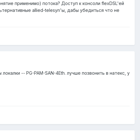
онятие применимо) потока? Доступ к консоли flexDSL'ей
тернативные allied-telesyn'ы, дабы убедиться что не
 локалки -- PG-PAM-SAN-4Eth. лучше позвонить в натекс, у