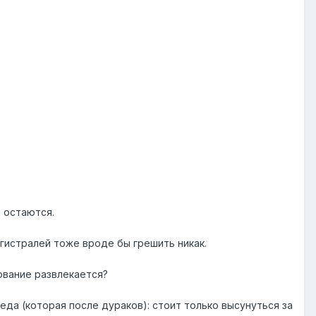
и остаются.
агистралей тоже вроде бы грешить никак.
ование развлекается?
беда (которая после дураков): стоит только высунуться за