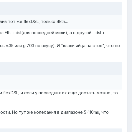
вив тот же flexDSL, только 4Eth...
Eth + dsl(для последней мили), а с другой - dsl +
35 или g.703 по вкусу). И "клали яйца на стол", что по
и flexDSL, и если у последних их еще достать можно, то
сти. Но тут же колебания в диапазоне 5-110ms, что