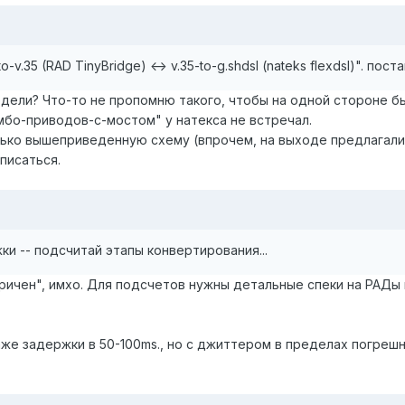
v.35 (RAD TinyBridge) <-> v.35-to-g.shdsl (nateks flexdsl)". поста
дели? Что-то не пропомню такого, чтобы на одной стороне был 
комбо-приводов-с-мостом" у натекса не встречал.
ко вышеприведенную схему (впрочем, на выходе предлагались v.
писаться.
ки -- подсчитай этапы конвертирования...
оричен", имхо. Для подсчетов нужны детальные спеки на РАДы 
же задержки в 50-100ms., но с джиттером в пределах погрешно