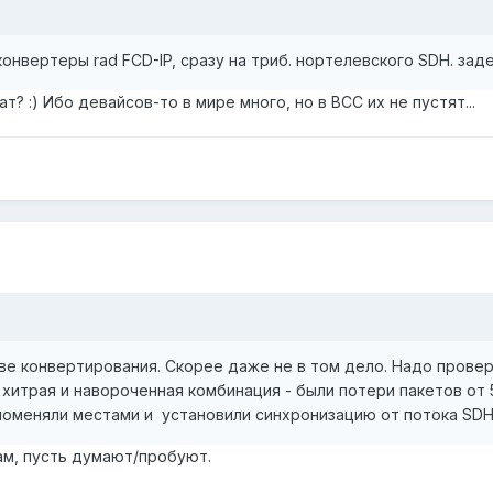
 конвертеры rad FCD-IP, сразу на триб. нортелевского SDH. заде
? :) Ибо девайсов-то в мире много, но в ВСС их не пустят...
тве конвертирования. Скорее даже не в том дело. Надо провер
 хитрая и навороченная комбинация - были потери пакетов от 
поменяли местами и установили синхронизацию от потока SDH
ам, пусть думают/пробуют.