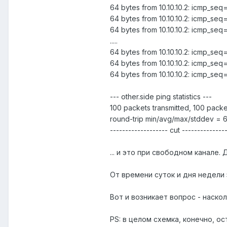
64 bytes from 10.10.10.2: icmp_seq
64 bytes from 10.10.10.2: icmp_seq
64 bytes from 10.10.10.2: icmp_seq
.....
64 bytes from 10.10.10.2: icmp_se
64 bytes from 10.10.10.2: icmp_seq
64 bytes from 10.10.10.2: icmp_seq
--- other.side ping statistics ---
100 packets transmitted, 100 pack
round-trip min/avg/max/stddev = 6
------------------- cut --------------
... и это при свободном канале.
От времени суток и дня недели 
Вот и возникает вопрос - наск
PS: в целом схемка, конечно, о