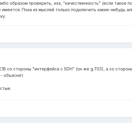
-либо образом проверить, эээ, "качественность" (если такое п
 имеется. Пока из мыслей только подключить какие-нибудь аль
ку.
E1B со стороны "интерфейса с SDH" (он же g.703), а со стороны
- объяснят.
стые.