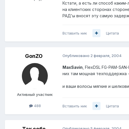
Кстати, а есть ли способ каким
на клиентских сторонах стороне
РАД'ы вносят эту самую задерж
Вставить ник
Цитата
GonZO
Опубликовано
2 февраля, 2004
MaxSavin
, FlexDSL FG-PAM-SAN-
них там мощная техподдержка -
и ваши волосы мягкие и шелкови
Активный участник
488
Вставить ник
Цитата
Так себе
Опубликовано
5 февраля, 2004