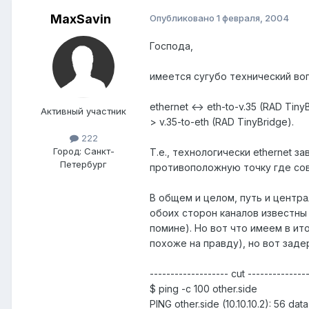
MaxSavin
Опубликовано
1 февраля, 2004
Господа,
имеется сугубо технический во
ethernet <-> eth-to-v.35 (RAD TinyB
Активный участник
> v.35-to-eth (RAD TinyBridge).
222
Город:
Санкт-
Т.е., технологически ethernet 
Петербург
противоположную точку где сов
В общем и целом, путь и централ
обоих сторон каналов известны 
помине). Но вот что имеем в ит
похоже на правду), но вот заде
------------------- cut --------------
$ ping -c 100 other.side
PING other.side (10.10.10.2): 56 dat