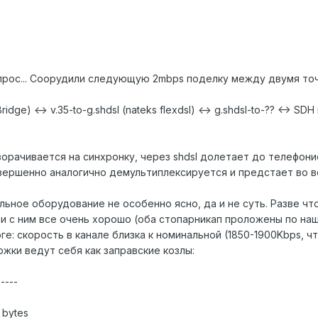
прос... Соорудили следующую 2mbps поделку между двумя точк
ridge) <-> v.35-to-g.shdsl (nateks flexdsl) <-> g.shdsl-to-?? <-> SDH 
заворачивается на синхронку, через shdsl долетает до телефон
ершенно аналогично демультиплексируется и предстает во вс
ьное оборудование не особенно ясно, да и не суть. Разве что н
и с ним все очень хорошо (оба стопарникап проложены по наше
оге: скорость в канале близка к номинальной (1850-1900Kbps, 
ржки ведут себя как заправские козлы:
-----
a bytes