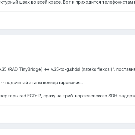
ктурный швах во всей красе. Вот и приходится телефонистам 
5 (RAD TinyBridge) <-> v.35-to-g.shdsl (nateks flexdsl)". поставив
-- подсчитай этапы конвертирования...
нвертеры rad FCD-IP, сразу на триб. нортелевского SDH. задерж