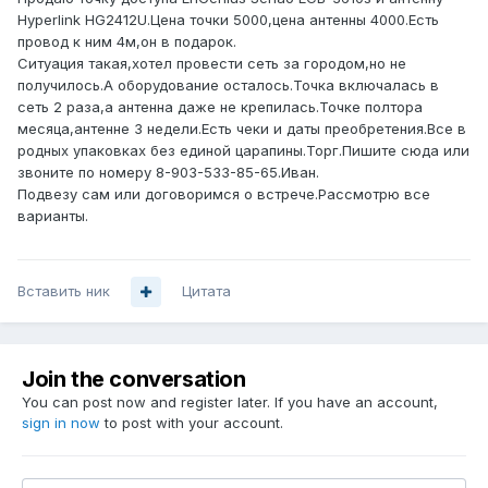
Hyperlink HG2412U.Цена точки 5000,цена антенны 4000.Есть
провод к ним 4м,он в подарок.
Ситуация такая,хотел провести сеть за городом,но не
получилось.А оборудование осталось.Точка включалась в
сеть 2 раза,а антенна даже не крепилась.Точке полтора
месяца,антенне 3 недели.Есть чеки и даты преобретения.Все в
родных упаковках без единой царапины.Торг.Пишите сюда или
звоните по номеру 8-903-533-85-65.Иван.
Подвезу сам или договоримся о встрече.Рассмотрю все
варианты.
Вставить ник
Цитата
Join the conversation
You can post now and register later. If you have an account,
sign in now
to post with your account.