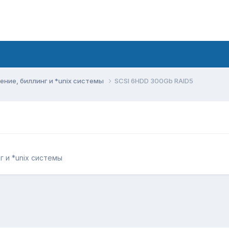
ние, биллинг и *unix системы
SCSI 6HDD 300Gb RAID5
 и *unix системы