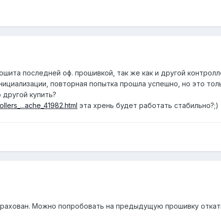
ошита последней оф. прошивкой, так же как и другой контролле
инициализации, повторная попытка прошла успешно, но это толь
р другой купить?
ollers_...ache_41982.html
эта хрень будет работать стабильно?;)
трахован. Можно попробовать на предыдущую прошивку откати