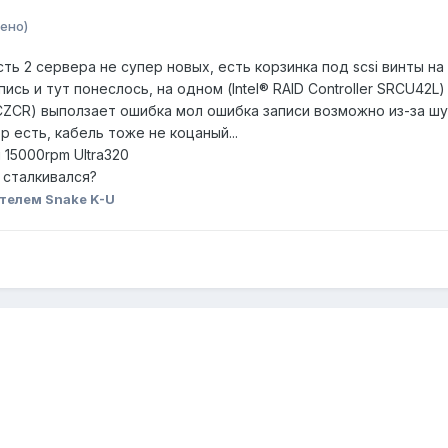
ено)
сть 2 сервера не супер новых, есть корзинка под scsi винты на
пись и тут понеслось, на одном (Intel® RAID Controller SRCU42
SRCZCR) выползает ошибка мол ошибка записи возможно из-за шум
 есть, кабель тоже не коцаный...
 15000rpm Ultra320
 сталкивался?
телем Snake K-U