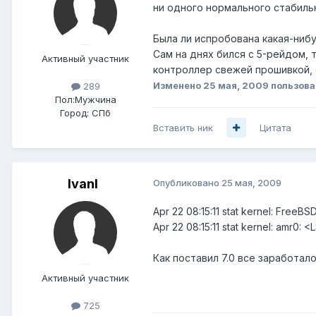
ни одного нормального стабильн
Была ли испробована какая-нибу
Сам на днях бился с 5-рейдом, 
Активный участник
контроллер свежей прошивкой, с
Изменено
25 мая, 2009
пользова
289
Пол:
Мужчина
Город:
СПб
Вставить ник
Цитата
IvanI
Опубликовано
25 мая, 2009
Apr 22 08:15:11 stat kernel: Free
Apr 22 08:15:11 stat kernel: amr0:
Как поставил 7.0 все заработал
Активный участник
725