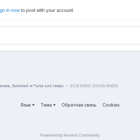
ign in now
to post with your account.
ние, биллинг и *unix системы
SCSI 6HDD 300Gb RAID5
Язык
Тема
Обратная связь
Cookies
Powered by Invision Community