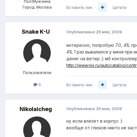
Пол:
Мужчина
Город:
Москва
Вставить ник
Цитата
Snake K-U
Опубликовано
26 мая, 2009
интересно, попробую 7.0, 41L пр
41L 1 раз вывалился у меня при 
денег на ветер ;) мб контролле
http://www.nix.ru/autocatalog/contr
Пользователи
6
Вставить ник
Цитата
Nikolaicheg
Опубликовано
26 мая, 2009
ну если влезет в корпус :)
вообще от глюков никто не зас