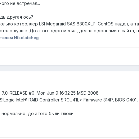
ого не встречал...
дь другая ось?
только котроллер LSI Megaraid SAS 8300XLP. CentOS падал, а 
тало лучше. До этого ядро менял, делал с дровами с сайта, не
телем Nikolaicheg
BSD 7.0-RELEASE #0: Mon Jun 9 16:32:25 MSD 2008
 <LSILogic Intel® RAID Controller SRCU41L> Firmware 314P, BIOS G40
о нормально, до этого были глюки.