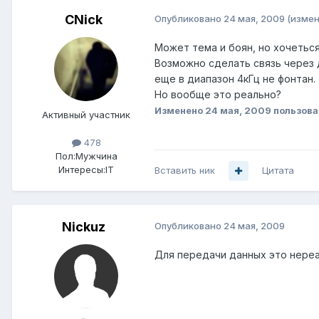
CNick
Опубликовано
24 мая, 2009
(измен
Может тема и боян, но хочеться
Возможно сделать связь через 
еще в диапазон 4кГц не фонтан.
Но вообще это реально?
Изменено
24 мая, 2009
пользова
Активный участник
478
Пол:
Мужчина
Интересы:
IT
Вставить ник
Цитата
Nickuz
Опубликовано
24 мая, 2009
Для передачи данных это нереа