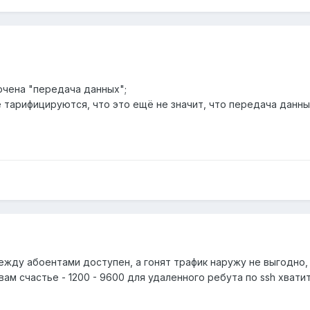
ючена "передача данных";
е тарифицируются, что это ещё не значит, что передача данны
между абоентами доступен, а гонят трафик наружу не выгодно,
ам счастье - 1200 - 9600 для удаленного ребута по ssh хвати