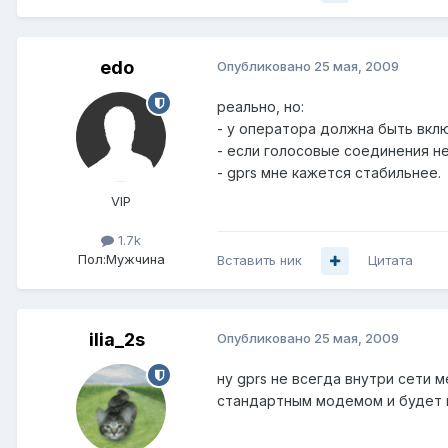
edo
Опубликовано
25 мая, 2009
реально, но:
- у оператора должна быть вкл
- если голосовые соединения н
- gprs мне кажется стабильнее.
VIP
1.7k
Пол:
Мужчина
Вставить ник
Цитата
ilia_2s
Опубликовано
25 мая, 2009
ну gprs не всегда внутри сети 
стандартным модемом и будет в