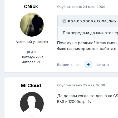
CNick
Опубликовано
24 мая, 2009
В 24.05.2009 в 12:04, Nick
Для передачи данных это не
Активный участник
Почему не реально? Меня именн
Факс например может работать 
478
Пол:
Мужчина
Интересы:
IT
Вставить ник
Цитата
MrCloud
Опубликовано
25 мая, 2009
Да делали когда-то давно на G
BBS и 1200бод... %)