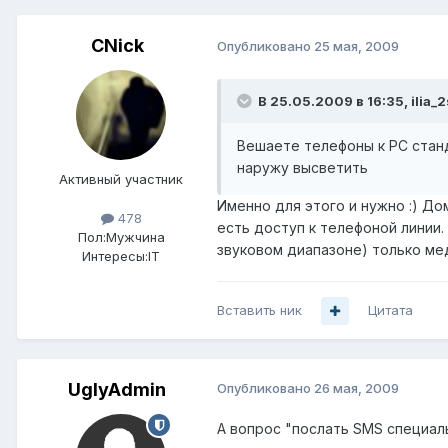
CNick
Опубликовано
25 мая, 2009
В 25.05.2009 в 16:35, ilia_2
Вешаете телефоны к PC станд
наружу высветить
Активный участник
Именно для этого и нужно :) До
478
есть доступ к телефоной линии
Пол:
Мужчина
звуковом диапазоне) только ме
Интересы:
IT
Вставить ник
Цитата
UglyAdmin
Опубликовано
26 мая, 2009
А вопрос "послать SMS специаль