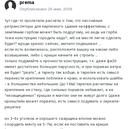
prema
Опубликовано
26 мая, 2009
тут где-то пролетали расчёты о том, что пассивные
ретрансляторы для кирпичного здания неэффективны. с
земляным горбом может быть подругому, но ведь на горбе
тоже констукцию городить надо?, мб на месте легче сделать
будет? вроде кризис сейчас, металл подешевел ...
если есть возможнось, расположите вышку на каком-либо
возвышении, либо с крыши начните её строить ...
только подумайте о прочности конструкции, т.к. даже фа20
имеет достаточно большую парусность, и при порывах ветра
её будет "рвать", а тарелу так вобще, в тарелке есть смысл
перенести крепление поближе к краю, и использовать шайбы
- в большинстве небольшие (до 1.6м) тарелки расчитаны на
крепление на стену, где сильных порывов небывает, а на
"незащищённых" крышах и мачтах они не живут долго (даже
кронштейн может порвать), есть смысл подумать о зеркале-
решётке
из 3-4х уголков и хорошего сварщика вполне можно
соорудить мачту на 5-7м, если её поставить на крыше