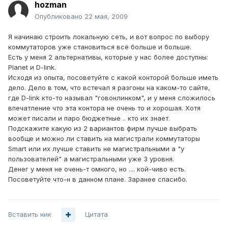
hozman
Опубликовано
22 мая, 2009
Я начинаю строить локальную сеть, и вот вопрос по выбору
коммутаторов уже становиться всё больше и больше.
Есть у меня 2 альтернативы, которые у нас более доступны:
Planet и D-link.
Исходя из опыта, посоветуйте с какой конторой больше иметь
дело. Дело в том, что встечал я разгоны на каком-то сайте,
где D-link кто-то называл "говонлинком", и у меня сложилось
впечатление что эта контора не очень то и хорошая. Хотя
может писали и паро бюджетные .. кто их знает.
Подскажите какую из 2 вариантов фирм лучше выбрать
вообще и можно ли ставить на магистрали коммутаторы
Smart или их лучше ставить не магистральными а "у
пользователей" а магистральными уже 3 уровня.
Денег у меня не очень-т омного, но .... кой-чиво есть.
Посоветуйте что-н в данном плане. Заранее спасибо.
Вставить ник
Цитата