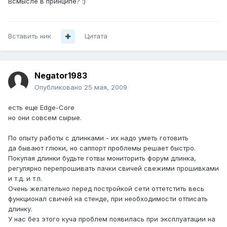
Всмысле в принципе? :)
Вставить ник
Цитата
Negator1983
Опубликовано
25 мая, 2009
есть еще Edge-Core
но они совсем сырые.
По опыту работы с длинками - их надо уметь готовить
да бывают глюки, но саппорт проблемы решает быстро.
Покупая длинки будьте готвы мониторить форум длинка,
регулярно перепрошивать пачки свичей свежими прошивками
и т.д. и т.п.
Очень желательно перед постройкой сети оттетстить весь
функционал свичей на стенде, при необходимости отписать
длинку.
У нас без этого куча проблем появилась при эксплуатации на