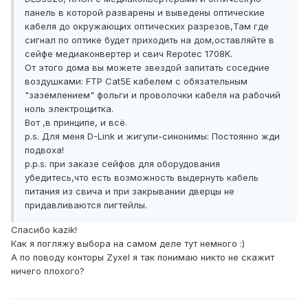
панель в которой разварены и выведены оптические
кабеля до окружающих оптических разрезов,Там где
сигнал по оптике будет приходить на дом,оставляйте в
сейфе медиаконвертер и свич Repotec 1708K.
От этого дома вы можете звездой запитать соседние
воздушками: FTP Cat5E кабелем с обязательным
"заземлением" фольги и проволочки кабеля на рабочий
ноль электрощитка.
Вот ,в принципе, и всё.
p.s. Для меня D-Link и жигули-синонимы: Постоянно жди
подвоха!
p.p.s. при заказе сейфов для оборудования
убедитесь,что есть возможность выдернуть кабель
питания из свича и при закрывании дверцы не
придавливаются пигтейлы.
Спасибо kazik!
Как я погляжу выбора на самом деле тут немного :)
А по поводу конторы Zyxel я так понимаю никто не скажит
ничего плохого?