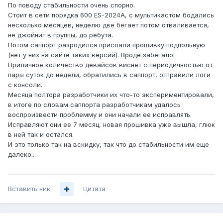
По поводу стабильности очень спорно.
Стоит в сети порядка 600 ES-2024A, с мультикастом бодались
несколько месяцев, неделю две бегает потом отваливается,
не джойнит в группы, до ребута.
Потом саппорт разродился прислали прошивку подпольную
(нет у них на сайте таких версий). Вроде забегало.
Приличное количество девайсов виснет с периодичностью от
пары суток до недели, обратились в саппорт, отправили логи
с консоли.
Месяца полтора разработчики их что-то экспериментировали,
в итоге по словам саппорта разработчикам удалось
воспроизвести проблемму и они начали ее исправлять.
Исправляют они ее 7 месяц, новая прошивка уже вышла, глюк
в ней так и остался.
И это только так на вскидку, так что до стабильности им еще
далеко...
Вставить ник
Цитата