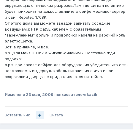
окружающих оптических разрезов,Там где сигнал по оптике
будет приходить на дом,оставляйте в сейфе медиаконвертер
и свич Repotec 1708K.
От этого дома вы можете звездой запитать соседние
воздушками: FTP Cat5E кабелем с обязательным
"заземлением" фольги и проволочки кабеля на рабочий ноль
электрощитка.
Вот ,в принципе, и всё.
p.s. Для меня D-Link и жигули-синонимы: Постоянно жди
подвоха!
p.p.s. при заказе сейфов для оборудования убедитесь,что есть
возможность выдернуть кабель питания из свича и при
закрывании дверцы не придавливаются пигтейлы.
Изменено
23 мая, 2009
пользователем kazik
Вставить ник
Цитата