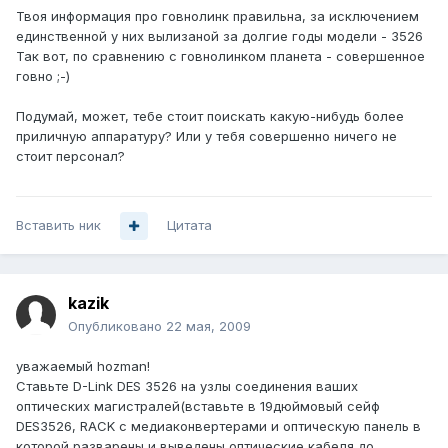
Твоя информация про говнолинк правильна, за исключением
единственной у них вылизаной за долгие годы модели - 3526
Так вот, по сравнению с говнолинком планета - совершенное
говно ;-)
Подумай, может, тебе стоит поискать какую-нибудь более
приличную аппаратуру? Или у тебя совершенно ничего не
стоит персонал?
Вставить ник
Цитата
kazik
Опубликовано
22 мая, 2009
уважаемый hozman!
Ставьте D-Link DES 3526 на узлы соединения ваших
оптических магистралей(вставьте в 19дюймовый сейф
DES3526, RACK с медиаконвертерами и оптическую панель в
которой разварены и выведены оптические кабеля до