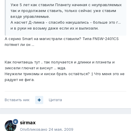
Уже 5 лет как ставили Планету начиная с неуправляемых
так и продолжаем ставить, только сейчас уже ставим
везде управляемые.
А насчет Д-линка - спасибо накушались - больше это г...
и в руки не возьму даже если их и вылизали.
А серию Smart на магистрали ставили? Типа FNSW-2401CS
потянет ли он ...
Как почитаешь тут .. так получается и длинки и плэнеты и
зиксели глючат и виснут ... мда.
Неужели трикомы и киски брать остаёться? :) Что меня это не
радует не фига.
Вставить ник
Цитата
sirmax
Опубликовано
24 мая, 2009