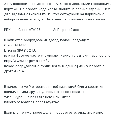
Хочу попросить советов. Есть АТС со свободными городскими
портами. По работе надо часто звонить в разные страны. Шеф
дал задание сэкономить. И чтоб сотрудники не парились с
набором лишних кодов. Насколько я понимаю схема такая:
PBX-----Cisco ATA186------- VoIP провайдер
В качестве оборудования догадываюсь подойдет:
Cisco ATA186
Linksys SPA2102-EU
или на форуме часто упоминают какие-то адпаки наврное оно
http://www.sangoma.com/
?
Какое оборудование лучше взять в один офис на 2 порта в
другой на 4?
В качестве VoIP оператора чтоб надежный был и кредитки
принимал или другие удобные способы оплаты
типа Skype Business SIP Beta или Gizmo
Какого оператора посоветуете?
Если кто-то уже такое делал посоветуете, опишите какие