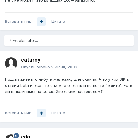
Нет, не может, это младшая LG,-- AriaSOHO.
Вставить ник
Цитата
2 weeks later...
catarny
Опубликовано
2 июня, 2009
Подскажите кто нибуть железяку для скайпа. А то у них SIP в
стадии beta и все что они мне ответили по почте "ждите". Есть
ли шлюзы именно со скайповским протоколом?
Вставить ник
Цитата
edo