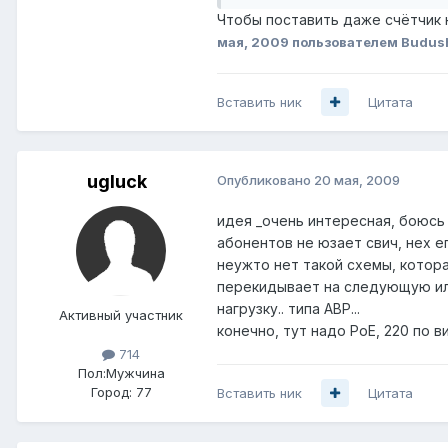
Чтобы поставить даже счётчик 
мая, 2009
пользователем Budus
Вставить ник
Цитата
ugluck
Опубликовано
20 мая, 2009
идея _очень интересная, боюсь 
абонентов не юзает свич, нех е
неужто нет такой схемы, котор
перекидывает на следующую или
нагрузку.. типа АВР...
Активный участник
конечно, тут надо PoE, 220 по в
714
Пол:
Мужчина
Город:
77
Вставить ник
Цитата