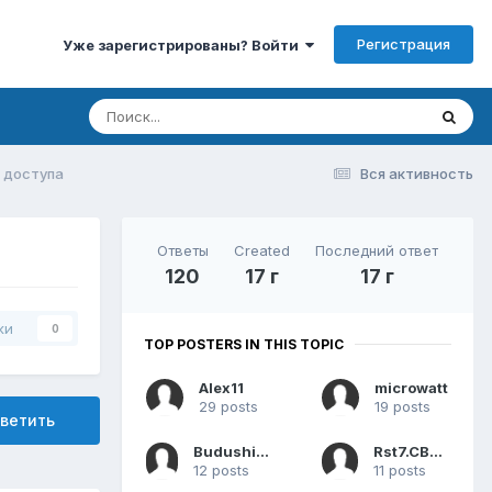
Регистрация
Уже зарегистрированы? Войти
 доступа
Вся активность
Ответы
Created
Последний ответ
120
17 г
17 г
ки
0
TOP POSTERS IN THIS TOPIC
Alex11
microwatt
29 posts
19 posts
ветить
BudushiyISP
Rst7.CBSIE
12 posts
11 posts