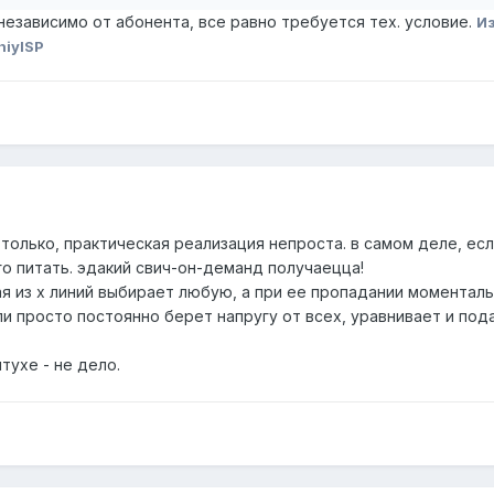
независимо от абонента, все равно требуется тех. условие.
И
hiyISP
только, практическая реализация непроста. в самом деле, есл
го питать. эдакий свич-он-деманд получаецца!
ая из х линий выбирает любую, а при ее пропадании моментал
 просто постоянно берет напругу от всех, уравнивает и под
итухе - не дело.