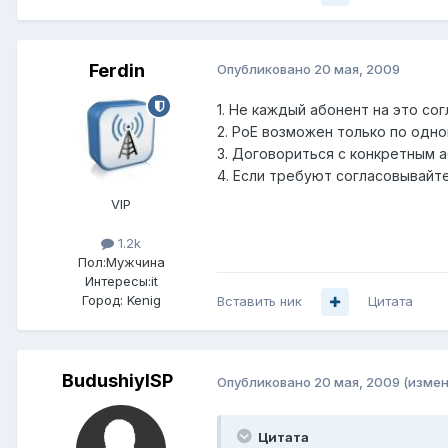
Ferdin
Опубликовано
20 мая, 2009
1. Не каждый абонент на это сог
2. РоЕ возможен только по одно
3. Договориться с конкретным а
4. Если требуют согласовывайте
VIP
1.2k
Пол:
Мужчина
Интересы:
it
Город:
Kenig
Вставить ник
Цитата
BudushiyISP
Опубликовано
20 мая, 2009
(измен
Цитата