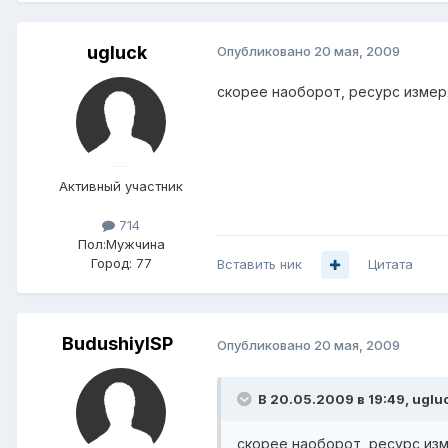
ugluck
Опубликовано
20 мая, 2009
скорее наоборот, ресурс измеря
Активный участник
714
Пол:
Мужчина
Город:
77
Вставить ник
Цитата
BudushiyISP
Опубликовано
20 мая, 2009
В 20.05.2009 в 19:49, uglu
скорее наоборот, ресурс изм