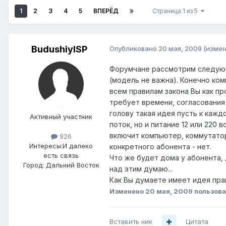
1
2
3
4
5
ВПЕРЁД
Страница 1 из 5
BudushiyISP
Опубликовано
20 мая, 2009
(измен
Форумчане рассмотрим следующ
(модель не важна). Конечно ком
всем правилам закона Вы как пр
требует времени, согласования
голову такая идея пусть к каж
Активный участник
поток, но и питание 12 или 220 
включит компьютер, коммутатор
926
Интересы:
И далеко
конкретного абонента - нет.
есть связь
Что же будет дома у абонента, 
Город:
Дальний Восток
над этим думаю...
Как Вы думаете имеет идея прав
Изменено
20 мая, 2009
пользова
Вставить ник
Цитата