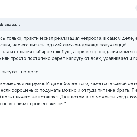
ck сказал:
сь только, практическая реализация непроста. в самом деле, 
свич, нех его питать. эдакий свич-он-деманд получаецца!
орая из х линий выбирает любую, а при ее пропадании момент
ли просто постоянно берет напругу от всех, уравнивает и п
 витухе - не дело.
вномерной нагрузке. И даже более того, кажется в самой сет
, если хорошенько подумать можно и оттуда питание брать. Т.
 вольт ничего не вставлял. Да и потом в те моменты когда к
 не увеличит срок его жизни ?