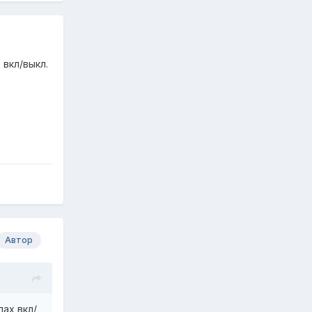
 вкл/выкл.
Автор
ах вкл/