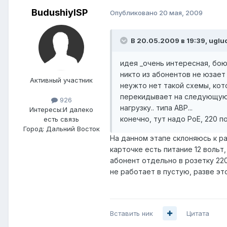
BudushiyISP
Опубликовано
20 мая, 2009
В 20.05.2009 в 19:39, uglu
идея _очень интересная, бою
никто из абонентов не юзает 
Активный участник
неужто нет такой схемы, кот
перекидывает на следующую и
926
нагрузку.. типа АВР...
Интересы:
И далеко
конечно, тут надо PoE, 220 по
есть связь
Город:
Дальний Восток
На данном этапе склоняюсь к ра
карточке есть питание 12 вольт
абонент отдельно в розетку 220
не работает в пустую, разве это
Вставить ник
Цитата