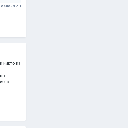
зменено
20
и никто из
ьно
ает в