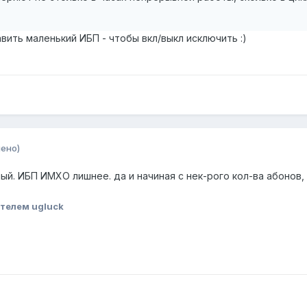
ить маленький ИБП - чтобы вкл/выкл исключить :)
ено)
ый. ИБП ИМХО лишнее. да и начиная с нек-рого кол-ва абонов,
телем ugluck