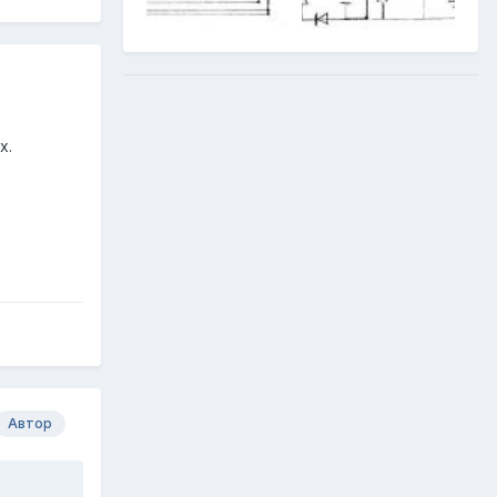
х.
Автор