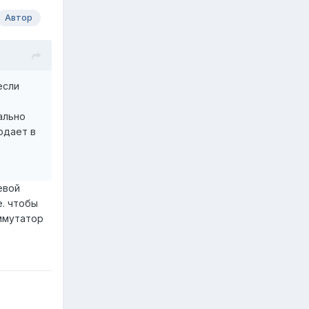
Автор
если
ально
одает в
евой
е. чтобы
оммутатор