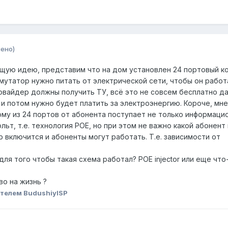
ено)
ую идею, представим что на дом установлен 24 портовый к
мутатор нужно питать от электрической сети, чтобы он работ
овайдер должны получить ТУ, всё это не совсем бесплатно да
 и потом нужно будет платить за электроэнергию. Короче, мне
дому из 24 портов от абонента поступает не только информаци
вольт, т.е. технология POE, но при этом не важно какой абонент
 включится и абоненты могут работать. Т.е. зависимости от
для того чтобы такая схема работал? POE injector или еще что
о на жизнь ?
телем BudushiyISP