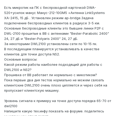
Есть микротик на ПК с беспроводной карточкой DWA-
520+усилок манус Манус-212-10GМ5 +Антенна LinkSystems
XA-2415, 15 дБ . Установлен режим ap-bridge.Задача
подключение беспроводных клиентов в радиусе 3-5 км.
Основные беспроводные клиенты это бывшие линки P2P c
DWL-2100 прошитые в BB с антеннами "Bester-Parabolic 2400"
24, 27 дБ и "Bester-Polyaris 2400" 24, 27 дБ.
За некоторыми DWL2100 установлены сети по 10-15 пк.
В последующем планируется устанавливать в качестве
клиентов для точки доступа NS2.
Основные вопросы:
Какой режим работы наиболее подходящий для работы с
DWL2100 и NS2?
Прошивка от BB работает ли нормально с микотиком?
Пока первые два дня тестов нормально не можем связать
клиентские DWL2100 очень плохо цепляется и через себя на
пропускает клиентскую машину.
Уровень сигнала к примеру на точке доступа порядка 65-70 от
dwl2100
Напишите какую тех.инфу показать на форуме. поделитесь