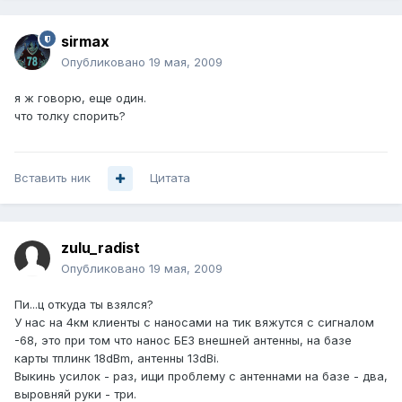
sirmax
Опубликовано
19 мая, 2009
я ж говорю, еще один.
что толку спорить?
Вставить ник
Цитата
zulu_radist
Опубликовано
19 мая, 2009
Пи...ц откуда ты взялся?
У нас на 4км клиенты с наносами на тик вяжутся с сигналом
-68, это при том что нанос БЕЗ внешней антенны, на базе
карты тплинк 18dBm, антенны 13dBi.
Выкинь усилок - раз, ищи проблему с антеннами на базе - два,
выровняй руки - три.