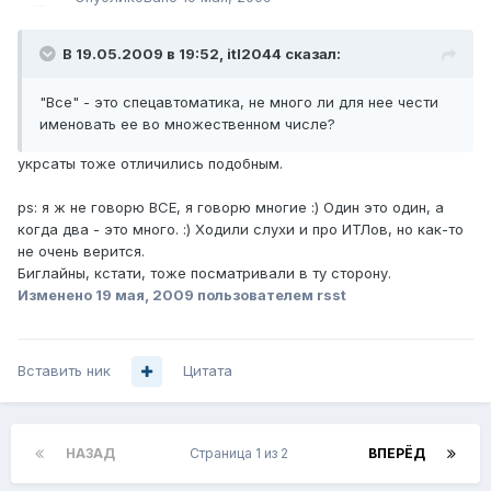
В 19.05.2009 в 19:52, itl2044 сказал:
"Все" - это спецавтоматика, не много ли для нее чести
именовать ее во множественном числе?
укрсаты тоже отличились подобным.
ps: я ж не говорю ВСЕ, я говорю многие :) Один это один, а
когда два - это много. :) Ходили слухи и про ИТЛов, но как-то
не очень верится.
Биглайны, кстати, тоже посматривали в ту сторону.
Изменено
19 мая, 2009
пользователем rsst
Вставить ник
Цитата
НАЗАД
Страница 1 из 2
ВПЕРЁД