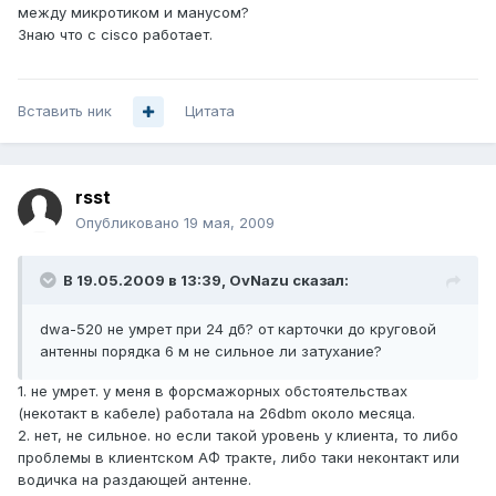
между микротиком и манусом?
Знаю что с cisco работает.
Вставить ник
Цитата
rsst
Опубликовано
19 мая, 2009
В 19.05.2009 в 13:39, OvNazu сказал:
dwa-520 не умрет при 24 дб? от карточки до круговой
антенны порядка 6 м не сильное ли затухание?
1. не умрет. у меня в форсмажорных обстоятельствах
(некотакт в кабеле) работала на 26dbm около месяца.
2. нет, не сильное. но если такой уровень у клиента, то либо
проблемы в клиентском АФ тракте, либо таки неконтакт или
водичка на раздающей антенне.