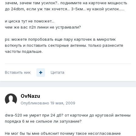
зачем, зачем там усилок?.. поднимите на карточке мощность
до 24dbm, если уж так хочется... 3-5км... ну какой усилок......
и циска тут не поможет...
чем же вас п2п линки не устраивали?
ps: можете попробовать еще пару карточек в микротик
воткнуть и поставить секторные антенны. только разнесите
частоты подальше.
Вставить ник
Цитата
OvNazu
Опубликовано
19 мая, 2009
dwa-520 не умрет при 24 дб? от карточки до круговой антенны
порядка 6 м не сильное ли затухание?
Не мог бы ты мне объяснит почему такое несогласование