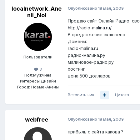
localnetwork_Ane
Опубликовано
18 мая, 2009
nii_Noi
Продаю сайт Онлайн Радио, сво
http://radio-malina.ru/
В предложение включено
Домены:
radio-malina.ru
радио-малина.ру
Пользователи
малиновое-радио.ру
хостинг
3
Пол:
Мужчина
цена 500 долларов.
Интересы:
Дизайн
Город:
Новые-Анены
Вставить ник
Цитата
webfree
Опубликовано
18 мая, 2009
прибыль с сайта какова ?